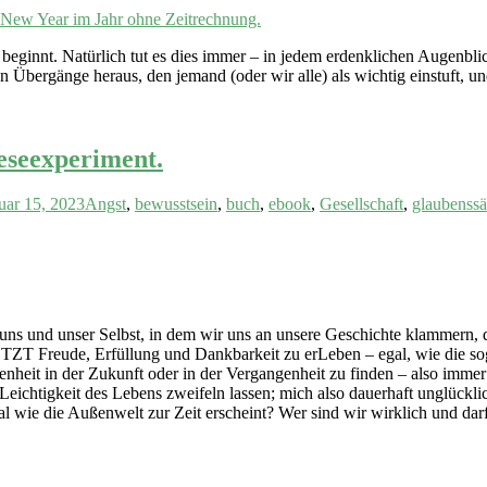
eginnt. Natürlich tut es dies immer – in jedem erdenklichen Augenblic
 Übergänge heraus, den jemand (oder wir alle) als wichtig einstuft, u
eseexperiment.
uar 15, 2023
Angst
,
bewusstsein
,
buch
,
ebook
,
Gesellschaft
,
glaubenssä
ns und unser Selbst, in dem wir uns an unsere Geschichte klammern, d
TZT Freude, Erfüllung und Dankbarkeit zu erLeben – egal, wie die so
denheit in der Zukunft oder in der Vergangenheit zu finden – also imme
eichtigkeit des Lebens zweifeln lassen; mich also dauerhaft unglückl
al wie die Außenwelt zur Zeit erscheint? Wer sind wir wirklich und dar