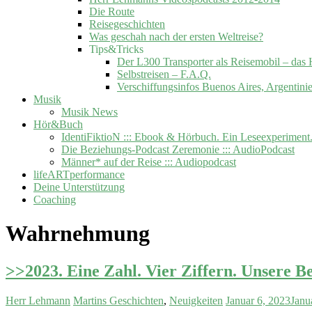
Die Route
Reisegeschichten
Was geschah nach der ersten Weltreise?
Tips&Tricks
Der L300 Transporter als Reisemobil –
Selbstreisen – F.A.Q.
Verschiffungsinfos Buenos Aires, Argentini
Musik
Musik News
Hör&Buch
IdentiFiktioN ::: Ebook & Hörbuch. Ein Leseexperiment
Die Beziehungs-Podcast Zeremonie ::: AudioPodcast
Männer* auf der Reise ::: Audiopodcast
lifeARTperformance
Deine Unterstützung
Coaching
Wahrnehmung
>>2023. Eine Zahl. Vier Ziffern. Unsere 
Herr Lehmann
Martins Geschichten
,
Neuigkeiten
Januar 6, 2023
Janu