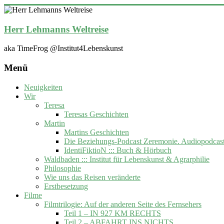
Zum
Inhalt
springen
Herr Lehmanns Weltreise
aka TimeFrog @Institut4Lebenskunst
Menü
Neuigkeiten
Wir
Teresa
Teresas Geschichten
Martin
Martins Geschichten
Die Beziehungs-Podcast Zeremonie. Audiopodcas
IdentiFiktioN ::: Buch & Hörbuch
Waldbaden ::: Institut für Lebenskunst & Agrarphilie
Philosophie
Wie uns das Reisen veränderte
Erstbesetzung
Filme
Filmtrilogie: Auf der anderen Seite des Fernsehers
Teil 1 – IN 927 KM RECHTS
Teil 2 – ABFAHRT INS NICHTS