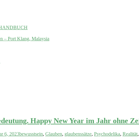
 das HANDBUCH
en – Port Klang, Malaysia
.
Bedeutung. Happy New Year im Jahr ohne Ze
ar 6, 2023
bewusstsein
,
Glauben
,
glaubenssätze
,
Psychodelika
,
Realität