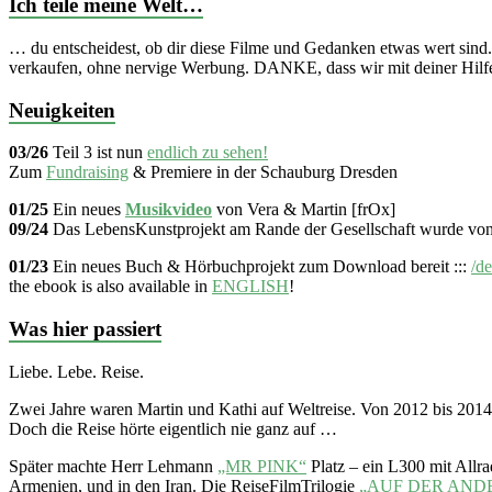
Ich teile meine Welt…
… du entscheidest, ob dir diese Filme und Gedanken etwas wert sind.
verkaufen, ohne nervige Werbung. DANKE, dass wir mit deiner Hilfe
Neuigkeiten
03/26
Teil 3 ist nun
endlich zu sehen!
Zum
Fundraising
& Premiere in der Schauburg Dresden
01/25
Ein neues
Musikvideo
von Vera & Martin [frOx]
09/24
Das LebensKunstprojekt am Rande der Gesellschaft wurde vo
01/23
Ein neues Buch & Hörbuchprojekt zum Download bereit :::
/de
the ebook is also available in
ENGLISH
!
Was hier passiert
Liebe. Lebe. Reise.
Zwei Jahre waren Martin und Kathi auf Weltreise. Von 2012 bis 20
Doch die Reise hörte eigentlich nie ganz auf …
Später machte Herr Lehmann
„MR PINK“
Platz – ein L300 mit Allr
Armenien, und in den Iran. Die ReiseFilmTrilogie
„AUF DER AND