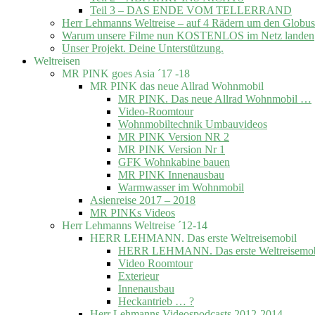
Teil 3 – DAS ENDE VOM TELLERRAND
Herr Lehmanns Weltreise – auf 4 Rädern um den Globus
Warum unsere Filme nun KOSTENLOS im Netz landen
Unser Projekt. Deine Unterstützung.
Weltreisen
MR PINK goes Asia ´17 -18
MR PINK das neue Allrad Wohnmobil
MR PINK. Das neue Allrad Wohnmobil …
Video-Roomtour
Wohnmobiltechnik Umbauvideos
MR PINK Version NR 2
MR PINK Version Nr 1
GFK Wohnkabine bauen
MR PINK Innenausbau
Warmwasser im Wohnmobil
Asienreise 2017 – 2018
MR PINKs Videos
Herr Lehmanns Weltreise ´12-14
HERR LEHMANN. Das erste Weltreisemobil
HERR LEHMANN. Das erste Weltreisemob
Video Roomtour
Exterieur
Innenausbau
Heckantrieb … ?
Herr Lehmanns Videospodcasts 2012-2014