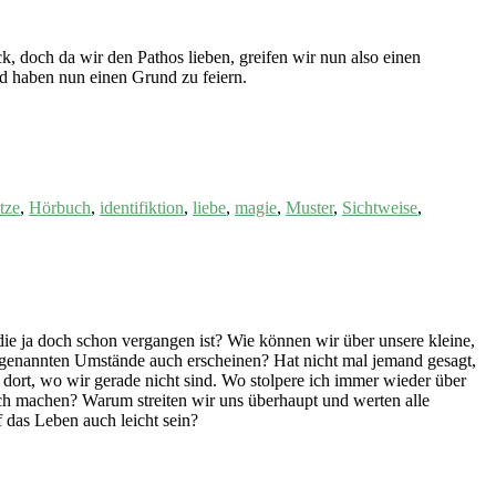
k, doch da wir den Pathos lieben, greifen wir nun also einen
nd haben nun einen Grund zu feiern.
tze
,
Hörbuch
,
identifiktion
,
liebe
,
magie
,
Muster
,
Sichtweise
,
ie ja doch schon vergangen ist? Wie können wir über unsere kleine,
genannten Umstände auch erscheinen? Hat nicht mal jemand gesagt,
r dort, wo wir gerade nicht sind. Wo stolpere ich immer wieder über
ich machen? Warum streiten wir uns überhaupt und werten alle
f das Leben auch leicht sein?