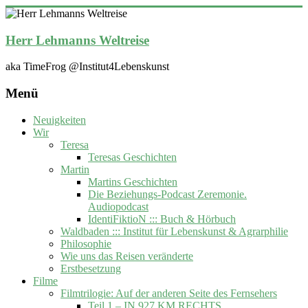
Zum
Inhalt
springen
Herr Lehmanns Weltreise
aka TimeFrog @Institut4Lebenskunst
Menü
Neuigkeiten
Wir
Teresa
Teresas Geschichten
Martin
Martins Geschichten
Die Beziehungs-Podcast Zeremonie.
Audiopodcast
IdentiFiktioN ::: Buch & Hörbuch
Waldbaden ::: Institut für Lebenskunst & Agrarphilie
Philosophie
Wie uns das Reisen veränderte
Erstbesetzung
Filme
Filmtrilogie: Auf der anderen Seite des Fernsehers
Teil 1 – IN 927 KM RECHTS