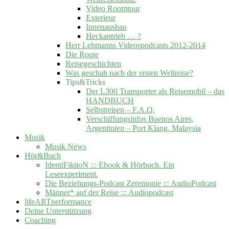
Video Roomtour
Exterieur
Innenausbau
Heckantrieb … ?
Herr Lehmanns Videospodcasts 2012-2014
Die Route
Reisegeschichten
Was geschah nach der ersten Weltreise?
Tips&Tricks
Der L300 Transporter als Reisemobil – das
HANDBUCH
Selbstreisen – F.A.Q.
Verschiffungsinfos Buenos Aires,
Argentinien – Port Klang, Malaysia
Musik
Musik News
Hör&Buch
IdentiFiktioN ::: Ebook & Hörbuch. Ein
Leseexperiment.
Die Beziehungs-Podcast Zeremonie ::: AudioPodcast
Männer* auf der Reise ::: Audiopodcast
lifeARTperformance
Deine Unterstützung
Coaching