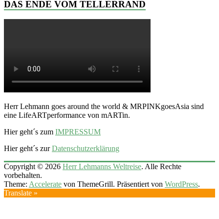
DAS ENDE VOM TELLERRAND
Herr Lehmann goes around the world & MRPINKgoesAsia sind
eine LifeARTperformance von mARTin.
Hier geht´s zum
IMPRESSUM
Hier geht´s zur
Datenschutzerklärung
Copyright © 2026
Herr Lehmanns Weltreise
. Alle Rechte
vorbehalten.
Theme:
Accelerate
von ThemeGrill. Präsentiert von
WordPress
.
Translate »