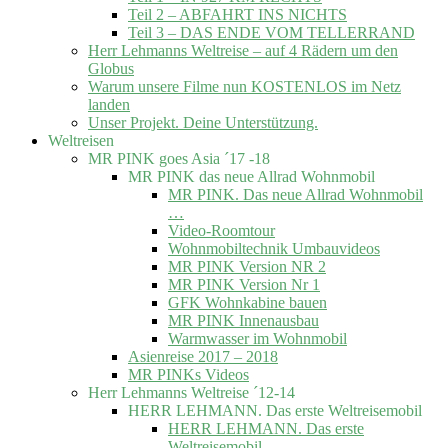
Teil 2 – ABFAHRT INS NICHTS
Teil 3 – DAS ENDE VOM TELLERRAND
Herr Lehmanns Weltreise – auf 4 Rädern um den
Globus
Warum unsere Filme nun KOSTENLOS im Netz
landen
Unser Projekt. Deine Unterstützung.
Weltreisen
MR PINK goes Asia ´17 -18
MR PINK das neue Allrad Wohnmobil
MR PINK. Das neue Allrad Wohnmobil
…
Video-Roomtour
Wohnmobiltechnik Umbauvideos
MR PINK Version NR 2
MR PINK Version Nr 1
GFK Wohnkabine bauen
MR PINK Innenausbau
Warmwasser im Wohnmobil
Asienreise 2017 – 2018
MR PINKs Videos
Herr Lehmanns Weltreise ´12-14
HERR LEHMANN. Das erste Weltreisemobil
HERR LEHMANN. Das erste
Weltreisemobil.