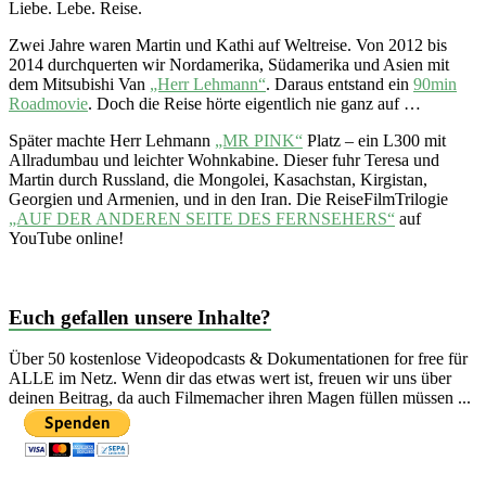
Liebe. Lebe. Reise.
Zwei Jahre waren Martin und Kathi auf Weltreise. Von 2012 bis
2014 durchquerten wir Nordamerika, Südamerika und Asien mit
dem Mitsubishi Van
„Herr Lehmann“
. Daraus entstand ein
90min
Roadmovie
. Doch die Reise hörte eigentlich nie ganz auf …
Später machte Herr Lehmann
„MR PINK“
Platz – ein L300 mit
Allradumbau und leichter Wohnkabine. Dieser fuhr Teresa und
Martin durch Russland, die Mongolei, Kasachstan, Kirgistan,
Georgien und Armenien, und in den Iran. Die ReiseFilmTrilogie
„AUF DER ANDEREN SEITE DES FERNSEHERS“
auf
YouTube online!
Euch gefallen unsere Inhalte?
Über 50 kostenlose Videopodcasts & Dokumentationen for free für
ALLE im Netz. Wenn dir das etwas wert ist, freuen wir uns über
deinen Beitrag, da auch Filmemacher ihren Magen füllen müssen ...