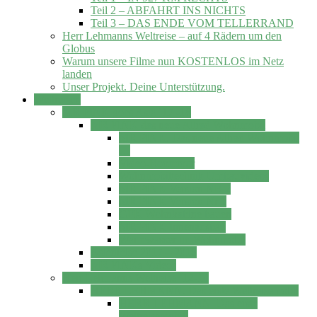
Teil 2 – ABFAHRT INS NICHTS
Teil 3 – DAS ENDE VOM TELLERRAND
Herr Lehmanns Weltreise – auf 4 Rädern um den
Globus
Warum unsere Filme nun KOSTENLOS im Netz
landen
Unser Projekt. Deine Unterstützung.
Weltreisen
MR PINK goes Asia ´17 -18
MR PINK das neue Allrad Wohnmobil
MR PINK. Das neue Allrad Wohnmobil
…
Video-Roomtour
Wohnmobiltechnik Umbauvideos
MR PINK Version NR 2
MR PINK Version Nr 1
GFK Wohnkabine bauen
MR PINK Innenausbau
Warmwasser im Wohnmobil
Asienreise 2017 – 2018
MR PINKs Videos
Herr Lehmanns Weltreise ´12-14
HERR LEHMANN. Das erste Weltreisemobil
HERR LEHMANN. Das erste
Weltreisemobil.