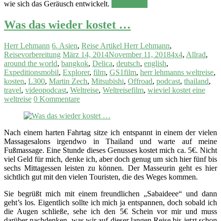
wie sich das Geräusch entwickelt.
Weiterlesen
Was das wieder kostet …
Herr Lehmann
6. Asien
,
Reise Artikel Herr Lehmann
,
Reisevorbereitung
März 14, 2014
November 11, 2018
4x4
,
Allrad
,
around the world
,
bangkok
,
Delica
,
deutsch
,
english
,
Expeditionsmobil
,
Explorer
,
film
,
GS1film
,
herr lehmanns weltreise
,
kosten
,
L300
,
Martin Zech
,
Mitsubishi
,
Offroad
,
podcast
,
thailand
,
travel
,
videopodcast
,
Weltreise
,
Weltreisefilm
,
wieviel kostet eine
weltreise
0 Kommentare
Nach einem harten Fahrtag sitze ich entspannt in einem der vielen
Massagesalons irgendwo in Thailand und warte auf meine
Fußmassage. Eine Stunde dieses Genusses kostet mich ca. 5€. Nicht
viel Geld für mich, denke ich, aber doch genug um sich hier fünf bis
sechs Mittagessen leisten zu können. Der Masseurin geht es hier
sichtlich gut mit den vielen Touristen, die des Weges kommen.
Sie begrüßt mich mit einem freundlichen „Sabaideee“ und dann
geht’s los. Eigentlich sollte ich mich ja entspannen, doch sobald ich
die Augen schließe, sehe ich den 5€ Schein vor mir und muss
darüber nachdenken, was wir auf dieser langen Reise bis jetzt schon