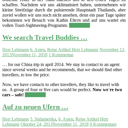
schaffen. Nachdem wir uns aklimatisiert haben, unternehmen wir
kleine Streifzüge durch die pulsierende Hauptstadt Thailands, aber
zuviel wollen wir uns noch nicht ansehen, denn ein paar Tage später
bekommen wir Besuch von Kathis Eltern und auf uns wartet ein
vollen Touri-Sightseeing-Programm.
Weiterlesen
We search Travel Buddies …
Herr Lehmann
6. Asien
,
Reise Artikel Herr Lehmann
November 12,
2013
November 11, 2018
1 Kommentar
… for our China trip in april 2014. We stay in contact to an agent
since several weeks and he recommends, that we should find other
travellers, to low the price.
Now, we have contacts to other travellers, they like to travel with
us. A group of four or five cars would be perfect.
Now we´re two
cars – safe!
Weiterlesen
Auf zu neuen Ufern …
Herr Lehmann
5. Südamerika
,
6. Asien
,
Reise Artikel Herr
Lehmann
Oktober 24, 2013
November 11, 2018
0 Kommentare