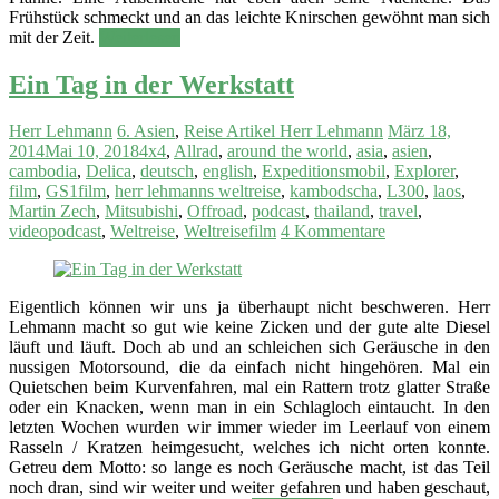
Frühstück schmeckt und an das leichte Knirschen gewöhnt man sich
mit der Zeit.
Weiterlesen
Ein Tag in der Werkstatt
Herr Lehmann
6. Asien
,
Reise Artikel Herr Lehmann
März 18,
2014
Mai 10, 2018
4x4
,
Allrad
,
around the world
,
asia
,
asien
,
cambodia
,
Delica
,
deutsch
,
english
,
Expeditionsmobil
,
Explorer
,
film
,
GS1film
,
herr lehmanns weltreise
,
kambodscha
,
L300
,
laos
,
Martin Zech
,
Mitsubishi
,
Offroad
,
podcast
,
thailand
,
travel
,
videopodcast
,
Weltreise
,
Weltreisefilm
4 Kommentare
Eigentlich können wir uns ja überhaupt nicht beschweren. Herr
Lehmann macht so gut wie keine Zicken und der gute alte Diesel
läuft und läuft. Doch ab und an schleichen sich Geräusche in den
nussigen Motorsound, die da einfach nicht hingehören. Mal ein
Quietschen beim Kurvenfahren, mal ein Rattern trotz glatter Straße
oder ein Knacken, wenn man in ein Schlagloch eintaucht. In den
letzten Wochen wurden wir immer wieder im Leerlauf von einem
Rasseln / Kratzen heimgesucht, welches ich nicht orten konnte.
Getreu dem Motto: so lange es noch Geräusche macht, ist das Teil
noch dran, sind wir weiter und weiter gefahren und haben geschaut,