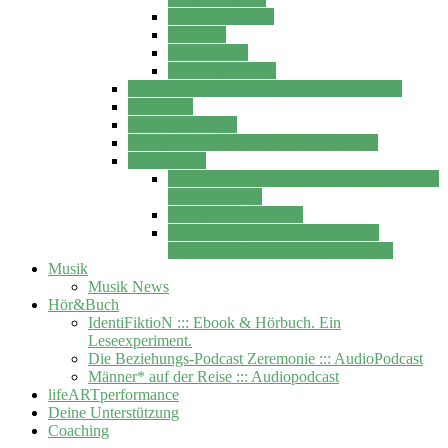
Video Roomtour
Exterieur
Innenausbau
Heckantrieb … ?
Herr Lehmanns Videospodcasts 2012-2014
Die Route
Reisegeschichten
Was geschah nach der ersten Weltreise?
Tips&Tricks
Der L300 Transporter als Reisemobil – das
HANDBUCH
Selbstreisen – F.A.Q.
Verschiffungsinfos Buenos Aires,
Argentinien – Port Klang, Malaysia
Musik
Musik News
Hör&Buch
IdentiFiktioN ::: Ebook & Hörbuch. Ein
Leseexperiment.
Die Beziehungs-Podcast Zeremonie ::: AudioPodcast
Männer* auf der Reise ::: Audiopodcast
lifeARTperformance
Deine Unterstützung
Coaching