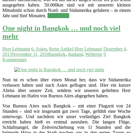
ausgegeben haben. 50.000km sind wir mit unserem kleinen
Mitsubishi schon durch Nord- und Südamerika gefahren – in einem
Jahr und fünf Monaten.
Weiterlesen
One night in Bangkok … und noch viel
mehr
Herr Lehmann
6. Asien
,
Reise Artikel Herr Lehmann
Dezember 4,
2013
November 11, 2018
bangkok
,
thailand
,
Weltreise
0
Kommentare
Nun ist es schon über einen Monat her, dass wir Südamerika
verlassen haben und nach Asien geflogen sind. Hier ein kurzer
Abriss über unsere Zeit, seitdem wir unseren geliebten Herr
Lehmann im Hafen von Buenos Aires abgegeben haben.
Von Buenos Aires nach Bangkok – mit einer Flugzeit von 24
Stunden – sind wir insgesamt gut zwei Tage, gefühlt eine Woche
unterwegs. Und nachdem wir unser vorläufiges Ziel Bangkok
erreicht haben hieß es erstmal ausruhen. Die langen Flüge,
Schlafmangel, die Zeitverschiebung von 11 Stunden und die
brütende Hitze in der Stadt machen uns in den ersten Tagen zu