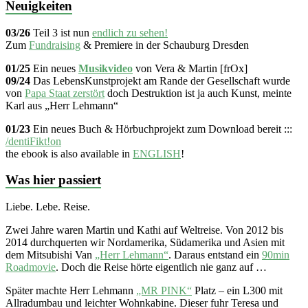
Neuigkeiten
03/26
Teil 3 ist nun
endlich zu sehen!
Zum
Fundraising
& Premiere in der Schauburg Dresden
01/25
Ein neues
Musikvideo
von Vera & Martin [frOx]
09/24
Das LebensKunstprojekt am Rande der Gesellschaft wurde
von
Papa Staat zerstört
doch Destruktion ist ja auch Kunst, meinte
Karl aus „Herr Lehmann“
01/23
Ein neues Buch & Hörbuchprojekt zum Download bereit :::
/dentiFikt!on
the ebook is also available in
ENGLISH
!
Was hier passiert
Liebe. Lebe. Reise.
Zwei Jahre waren Martin und Kathi auf Weltreise. Von 2012 bis
2014 durchquerten wir Nordamerika, Südamerika und Asien mit
dem Mitsubishi Van
„Herr Lehmann“
. Daraus entstand ein
90min
Roadmovie
. Doch die Reise hörte eigentlich nie ganz auf …
Später machte Herr Lehmann
„MR PINK“
Platz – ein L300 mit
Allradumbau und leichter Wohnkabine. Dieser fuhr Teresa und