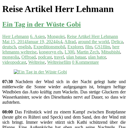
Reise Artikel Herr Lehmann
Ein Tag in der Wüste Gobi
Herr Lehmann
6. Asien
,
Mongolei
,
Reise Artikel Herr Lehmann
Mai 15, 2014
Januar 19, 2024
4x4
,
Allrad
,
around the world
,
Delica
,
deutsch
,
english
,
Expeditionsmobil
,
Explorer
,
film
,
GS1film
,
herr
lehmanns weltreise
,
kongoryn els
,
L300
,
Martin Zech
,
Mitsubishi
,
mongolia
,
Offroad
,
podcast
,
travel
,
ulan bataar
,
ulan bator
,
videopodcast
,
Weltreise
,
Weltreisefilm
0 Kommentare
07:30
Nachdem der Wind sich in der Nacht gelegt hatte und
mittlerweile die Sonne wieder aufgegangen ist, bringen heftige
Windböen das Auto kräftig zum Wackeln. Das stetige Gluckern der
Wasserkanister, sowie des Dieseltanks nervt auf Dauer, so dass wir
aufstehen.
08:00
Das Frühstück wird zu einem Kampf zwischen Bratpfanne
(heute gibt es Rührei und Speck) und dem Sand, den der Wind mit
sich bringt. Immer wieder stürzt sich Kathi schützend über die
Pfanne. Eine Außenküche hat eben auch seine Nachteile. Das