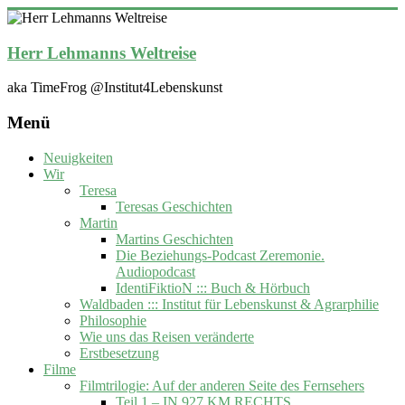
Zum
Inhalt
springen
Herr Lehmanns Weltreise
aka TimeFrog @Institut4Lebenskunst
Menü
Neuigkeiten
Wir
Teresa
Teresas Geschichten
Martin
Martins Geschichten
Die Beziehungs-Podcast Zeremonie.
Audiopodcast
IdentiFiktioN ::: Buch & Hörbuch
Waldbaden ::: Institut für Lebenskunst & Agrarphilie
Philosophie
Wie uns das Reisen veränderte
Erstbesetzung
Filme
Filmtrilogie: Auf der anderen Seite des Fernsehers
Teil 1 – IN 927 KM RECHTS