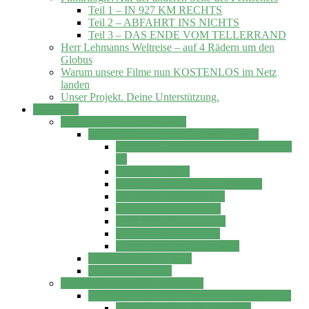
Teil 1 – IN 927 KM RECHTS
Teil 2 – ABFAHRT INS NICHTS
Teil 3 – DAS ENDE VOM TELLERRAND
Herr Lehmanns Weltreise – auf 4 Rädern um den
Globus
Warum unsere Filme nun KOSTENLOS im Netz
landen
Unser Projekt. Deine Unterstützung.
Weltreisen
MR PINK goes Asia ´17 -18
MR PINK das neue Allrad Wohnmobil
MR PINK. Das neue Allrad Wohnmobil
…
Video-Roomtour
Wohnmobiltechnik Umbauvideos
MR PINK Version NR 2
MR PINK Version Nr 1
GFK Wohnkabine bauen
MR PINK Innenausbau
Warmwasser im Wohnmobil
Asienreise 2017 – 2018
MR PINKs Videos
Herr Lehmanns Weltreise ´12-14
HERR LEHMANN. Das erste Weltreisemobil
HERR LEHMANN. Das erste