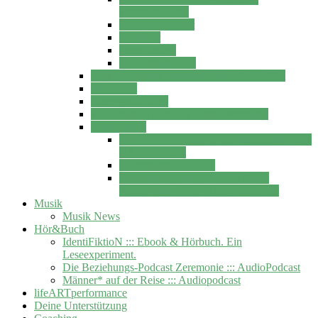
Weltreisemobil.
Video Roomtour
Exterieur
Innenausbau
Heckantrieb … ?
Herr Lehmanns Videospodcasts 2012-2014
Die Route
Reisegeschichten
Was geschah nach der ersten Weltreise?
Tips&Tricks
Der L300 Transporter als Reisemobil – das
HANDBUCH
Selbstreisen – F.A.Q.
Verschiffungsinfos Buenos Aires,
Argentinien – Port Klang, Malaysia
Musik
Musik News
Hör&Buch
IdentiFiktioN ::: Ebook & Hörbuch. Ein
Leseexperiment.
Die Beziehungs-Podcast Zeremonie ::: AudioPodcast
Männer* auf der Reise ::: Audiopodcast
lifeARTperformance
Deine Unterstützung