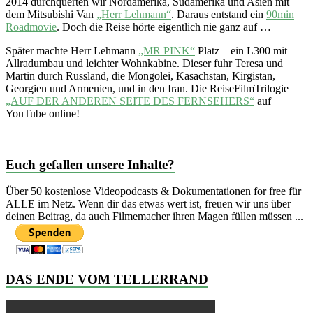
2014 durchquerten wir Nordamerika, Südamerika und Asien mit
dem Mitsubishi Van
„Herr Lehmann“
. Daraus entstand ein
90min
Roadmovie
. Doch die Reise hörte eigentlich nie ganz auf …
Später machte Herr Lehmann
„MR PINK“
Platz – ein L300 mit
Allradumbau und leichter Wohnkabine. Dieser fuhr Teresa und
Martin durch Russland, die Mongolei, Kasachstan, Kirgistan,
Georgien und Armenien, und in den Iran. Die ReiseFilmTrilogie
„AUF DER ANDEREN SEITE DES FERNSEHERS“
auf
YouTube online!
Euch gefallen unsere Inhalte?
Über 50 kostenlose Videopodcasts & Dokumentationen for free für
ALLE im Netz. Wenn dir das etwas wert ist, freuen wir uns über
deinen Beitrag, da auch Filmemacher ihren Magen füllen müssen ...
DAS ENDE VOM TELLERRAND