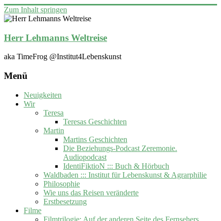
Zum Inhalt springen
Herr Lehmanns Weltreise
aka TimeFrog @Institut4Lebenskunst
Menü
Neuigkeiten
Wir
Teresa
Teresas Geschichten
Martin
Martins Geschichten
Die Beziehungs-Podcast Zeremonie.
Audiopodcast
IdentiFiktioN ::: Buch & Hörbuch
Waldbaden ::: Institut für Lebenskunst & Agrarphilie
Philosophie
Wie uns das Reisen veränderte
Erstbesetzung
Filme
Filmtrilogie: Auf der anderen Seite des Fernsehers