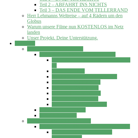
Teil 2 – ABFAHRT INS NICHTS
Teil 3 – DAS ENDE VOM TELLERRAND
Herr Lehmanns Weltreise – auf 4 Rädern um den
Globus
Warum unsere Filme nun KOSTENLOS im Netz
landen
Unser Projekt. Deine Unterstützung.
Weltreisen
MR PINK goes Asia ´17 -18
MR PINK das neue Allrad Wohnmobil
MR PINK. Das neue Allrad Wohnmobil
…
Video-Roomtour
Wohnmobiltechnik Umbauvideos
MR PINK Version NR 2
MR PINK Version Nr 1
GFK Wohnkabine bauen
MR PINK Innenausbau
Warmwasser im Wohnmobil
Asienreise 2017 – 2018
MR PINKs Videos
Herr Lehmanns Weltreise ´12-14
HERR LEHMANN. Das erste Weltreisemobil
HERR LEHMANN. Das erste
Weltreisemobil.