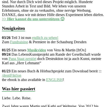
sind. Nur durch Dich wird dieses Projekt möglich. Hunderte
Stunden Arbeit in Text und Bild. Wir leben von unseren
Erlebnissen, ohne sie zu verkaufen, ohne nervige Werbung.
DANKE, dass wir mit deiner Hilfe dieses Experiment leben dürfen.
>> Hier kannst du uns unterstützen 🙂
Neuigkeiten
03/26
Teil 3 ist nun
endlich zu sehen!
Zum
Fundraising
& Premiere in der Schauburg Dresden
01/25
Ein neues
Musikvideo
von Vera & Martin [frOx]
09/24
Das LebensKunstprojekt am Rande der Gesellschaft wurde
von
Papa Staat zerstört
doch Destruktion ist ja auch Kunst, meinte
Karl aus „Herr Lehmann“
01/23
Ein neues Buch & Hörbuchprojekt zum Download bereit :::
/dentiFikt!on
the ebook is also available in
ENGLISH
!
Was hier passiert
Liebe. Lebe. Reise.
Zwei Jahre waren Martin und Kathi auf Weltreise. Von 2012 bis