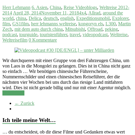
Herr Lehmann
6. Asien
,
China
,
Reise Videoblogs
,
Weltreise 2012-
2014
April 28, 2014
November 11, 2018
4x4
,
Allrad
,
around the
world
,
china
,
Delica
,
deutsch
,
english
,
Expeditionsmobil
,
Explorer
,
film
,
GS1film
,
herr lehmanns weltreise
,
kongoryn els
,
L300
,
Martin
Zech
,
mit dem auto durch china
,
Mitsubishi
,
Offroad
,
peking
,
podcast
,
tourguide
,
touristenführer
,
travel
,
videopodcast
,
Weltreise
,
Weltreisefilm
0 Kommentare
Wir durchqueren mit einer Gruppe von drei Fahrzeugen China, um
von Laos in die Mongolei zu gelangen. Dies ist in China nicht ganz
so einfach … Wir benötigen chinesische Führerscheine,
Nummernschilder und einen chinesischen Reiseführer, der die
nächsten vier Wochen bei uns durch das riesige Land mitfahren
wird. Dies ist nicht gerade billig und nur mit einer Agentur möglich.
Weiterlesen
← Zurück
Ich teile meine Welt…
… du entscheidest, ob dir diese Filme und Gedanken etwas wert