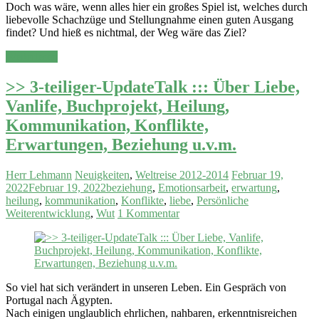
Doch was wäre, wenn alles hier ein großes Spiel ist, welches durch
liebevolle Schachzüge und Stellungnahme einen guten Ausgang
findet? Und hieß es nichtmal, der Weg wäre das Ziel?
Weiterlesen
>> 3-teiliger-UpdateTalk ::: Über Liebe,
Vanlife, Buchprojekt, Heilung,
Kommunikation, Konflikte,
Erwartungen, Beziehung u.v.m.
Herr Lehmann
Neuigkeiten
,
Weltreise 2012-2014
Februar 19,
2022
Februar 19, 2022
beziehung
,
Emotionsarbeit
,
erwartung
,
heilung
,
kommunikation
,
Konflikte
,
liebe
,
Persönliche
Weiterentwicklung
,
Wut
1 Kommentar
So viel hat sich verändert in unseren Leben. Ein Gespräch von
Portugal nach Ägypten.
Nach einigen unglaublich ehrlichen, nahbaren, erkenntnisreichen