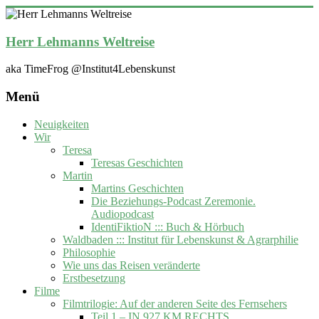
Zum
Inhalt
springen
Herr Lehmanns Weltreise
aka TimeFrog @Institut4Lebenskunst
Menü
Neuigkeiten
Wir
Teresa
Teresas Geschichten
Martin
Martins Geschichten
Die Beziehungs-Podcast Zeremonie.
Audiopodcast
IdentiFiktioN ::: Buch & Hörbuch
Waldbaden ::: Institut für Lebenskunst & Agrarphilie
Philosophie
Wie uns das Reisen veränderte
Erstbesetzung
Filme
Filmtrilogie: Auf der anderen Seite des Fernsehers
Teil 1 – IN 927 KM RECHTS