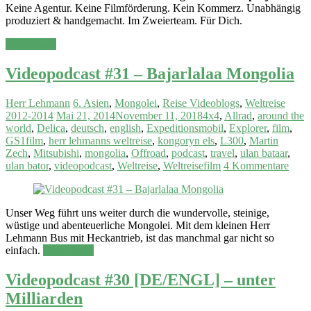
Keine Agentur. Keine Filmförderung. Kein Kommerz. Unabhängig
produziert & handgemacht. Im Zweierteam. Für Dich.
Weiterlesen
Videopodcast #31 – Bajarlalaa Mongolia
Herr Lehmann
6. Asien
,
Mongolei
,
Reise Videoblogs
,
Weltreise
2012-2014
Mai 21, 2014
November 11, 2018
4x4
,
Allrad
,
around the
world
,
Delica
,
deutsch
,
english
,
Expeditionsmobil
,
Explorer
,
film
,
GS1film
,
herr lehmanns weltreise
,
kongoryn els
,
L300
,
Martin
Zech
,
Mitsubishi
,
mongolia
,
Offroad
,
podcast
,
travel
,
ulan bataar
,
ulan bator
,
videopodcast
,
Weltreise
,
Weltreisefilm
4 Kommentare
Unser Weg führt uns weiter durch die wundervolle, steinige,
wüstige und abenteuerliche Mongolei. Mit dem kleinen Herr
Lehmann Bus mit Heckantrieb, ist das manchmal gar nicht so
einfach.
Weiterlesen
Videopodcast #30 [DE/ENGL] – unter
Milliarden