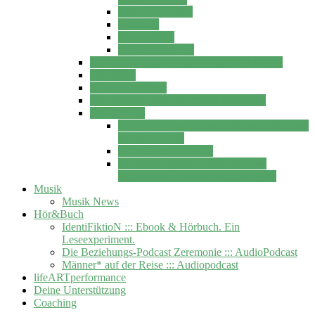
Video Roomtour
Exterieur
Innenausbau
Heckantrieb … ?
Herr Lehmanns Videospodcasts 2012-2014
Die Route
Reisegeschichten
Was geschah nach der ersten Weltreise?
Tips&Tricks
Der L300 Transporter als Reisemobil – das
HANDBUCH
Selbstreisen – F.A.Q.
Verschiffungsinfos Buenos Aires,
Argentinien – Port Klang, Malaysia
Musik
Musik News
Hör&Buch
IdentiFiktioN ::: Ebook & Hörbuch. Ein
Leseexperiment.
Die Beziehungs-Podcast Zeremonie ::: AudioPodcast
Männer* auf der Reise ::: Audiopodcast
lifeARTperformance
Deine Unterstützung
Coaching