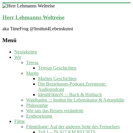
Zum
Inhalt
springen
Herr Lehmanns Weltreise
aka TimeFrog @Institut4Lebenskunst
Menü
Neuigkeiten
Wir
Teresa
Teresas Geschichten
Martin
Martins Geschichten
Die Beziehungs-Podcast Zeremonie.
Audiopodcast
IdentiFiktioN ::: Buch & Hörbuch
Waldbaden ::: Institut für Lebenskunst & Agrarphilie
Philosophie
Wie uns das Reisen veränderte
Erstbesetzung
Filme
Filmtrilogie: Auf der anderen Seite des Fernsehers
Teil 1 – IN 927 KM RECHTS