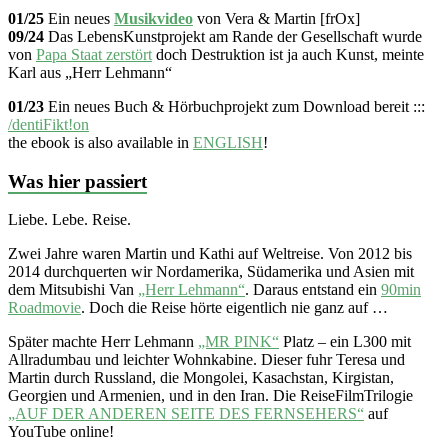
01/25
Ein neues
Musikvideo
von Vera & Martin [frOx]
09/24
Das LebensKunstprojekt am Rande der Gesellschaft wurde
von
Papa Staat zerstört
doch Destruktion ist ja auch Kunst, meinte
Karl aus „Herr Lehmann“
01/23
Ein neues Buch & Hörbuchprojekt zum Download bereit :::
/dentiFikt!on
the ebook is also available in
ENGLISH
!
Was hier passiert
Liebe. Lebe. Reise.
Zwei Jahre waren Martin und Kathi auf Weltreise. Von 2012 bis
2014 durchquerten wir Nordamerika, Südamerika und Asien mit
dem Mitsubishi Van
„Herr Lehmann“
. Daraus entstand ein
90min
Roadmovie
. Doch die Reise hörte eigentlich nie ganz auf …
Später machte Herr Lehmann
„MR PINK“
Platz – ein L300 mit
Allradumbau und leichter Wohnkabine. Dieser fuhr Teresa und
Martin durch Russland, die Mongolei, Kasachstan, Kirgistan,
Georgien und Armenien, und in den Iran. Die ReiseFilmTrilogie
„AUF DER ANDEREN SEITE DES FERNSEHERS“
auf
YouTube online!