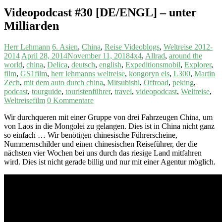
Videopodcast #30 [DE/ENGL] – unter
Milliarden
Herr Lehmann
6. Asien
,
China
,
Reise Videoblogs
,
Weltreise 2012-
2014
April 28, 2014
November 11, 2018
4x4
,
Allrad
,
around the
world
,
china
,
Delica
,
deutsch
,
english
,
Expeditionsmobil
,
Explorer
,
film
,
GS1film
,
herr lehmanns weltreise
,
kongoryn els
,
L300
,
Martin
Zech
,
mit dem auto durch china
,
Mitsubishi
,
Offroad
,
peking
,
podcast
,
tourguide
,
touristenführer
,
travel
,
videopodcast
,
Weltreise
,
Weltreisefilm
0 Kommentare
Wir durchqueren mit einer Gruppe von drei Fahrzeugen China, um
von Laos in die Mongolei zu gelangen. Dies ist in China nicht ganz
so einfach … Wir benötigen chinesische Führerscheine,
Nummernschilder und einen chinesischen Reiseführer, der die
nächsten vier Wochen bei uns durch das riesige Land mitfahren
wird. Dies ist nicht gerade billig und nur mit einer Agentur möglich.