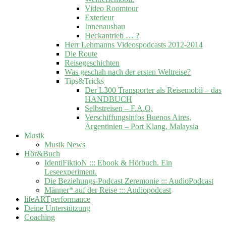
Video Roomtour
Exterieur
Innenausbau
Heckantrieb … ?
Herr Lehmanns Videospodcasts 2012-2014
Die Route
Reisegeschichten
Was geschah nach der ersten Weltreise?
Tips&Tricks
Der L300 Transporter als Reisemobil – das
HANDBUCH
Selbstreisen – F.A.Q.
Verschiffungsinfos Buenos Aires,
Argentinien – Port Klang, Malaysia
Musik
Musik News
Hör&Buch
IdentiFiktioN ::: Ebook & Hörbuch. Ein
Leseexperiment.
Die Beziehungs-Podcast Zeremonie ::: AudioPodcast
Männer* auf der Reise ::: Audiopodcast
lifeARTperformance
Deine Unterstützung
Coaching