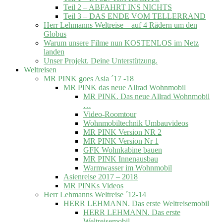
Teil 2 – ABFAHRT INS NICHTS
Teil 3 – DAS ENDE VOM TELLERRAND
Herr Lehmanns Weltreise – auf 4 Rädern um den
Globus
Warum unsere Filme nun KOSTENLOS im Netz
landen
Unser Projekt. Deine Unterstützung.
Weltreisen
MR PINK goes Asia ´17 -18
MR PINK das neue Allrad Wohnmobil
MR PINK. Das neue Allrad Wohnmobil
…
Video-Roomtour
Wohnmobiltechnik Umbauvideos
MR PINK Version NR 2
MR PINK Version Nr 1
GFK Wohnkabine bauen
MR PINK Innenausbau
Warmwasser im Wohnmobil
Asienreise 2017 – 2018
MR PINKs Videos
Herr Lehmanns Weltreise ´12-14
HERR LEHMANN. Das erste Weltreisemobil
HERR LEHMANN. Das erste
Weltreisemobil.