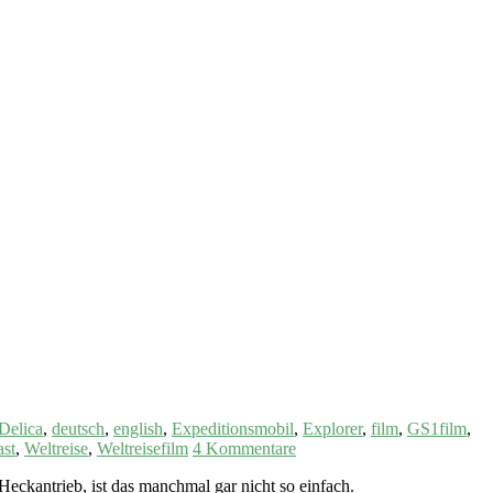
Delica
,
deutsch
,
english
,
Expeditionsmobil
,
Explorer
,
film
,
GS1film
,
ast
,
Weltreise
,
Weltreisefilm
4 Kommentare
eckantrieb, ist das manchmal gar nicht so einfach.