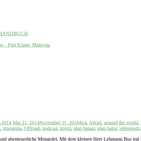
 das HANDBUCH
en – Port Klang, Malaysia
.
2-2014
Mai 21, 2014
November 11, 2018
4x4
,
Allrad
,
around the world
,
i
,
mongolia
,
Offroad
,
podcast
,
travel
,
ulan bataar
,
ulan bator
,
videopodc
 und abenteuerliche Mongolei. Mit dem kleinen Herr Lehmann Bus mit H