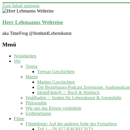
Zum Inhalt springen
Herr Lehmanns Weltreise
aka TimeFrog @Institut4Lebenskunst
Menü
Neuigkeiten
Wir
Teresa
Teresas Geschichten
Martin
Martins Geschichten
Die Beziehungs-Podcast Zeremonie. Audiopodcas
IdentiFiktioN ::: Buch & Hörbuch
Waldbaden ::: Institut für Lebenskunst & Agrarphilie
Philosophie
Wie uns das Reisen veränderte
Erstbesetzung
Filme
Filmtrilogie: Auf der anderen Seite des Fernsehers
Teil 1 – IN 927 KM RECHTS