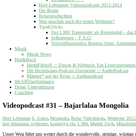
Herr Lehmanns Videospodcasts 2012-2014
Die Route
Reisegeschichten
Was geschah nach der ersten Weltreise?
Tips&Tricks
Der L300 Transporter als Reisemobil –
Selbstreisen – F.A.Q.
Verschiffungsinfos Buenos Aires, Argentini
Musik
Musik News
Hör&Buch
IdentiFiktioN ::: Ebook & Hörbuch. Ein Leseexperiment
Die Beziehungs-Podcast Zeremonie ::: AudioPodcast
Männer* auf der Reise ::: Audiopodcast
lifeARTperformance
Deine Unterstützung
Coaching
Videopodcast #31 – Bajarlalaa Mongolia
Herr Lehmann
6. Asien
,
Mongolei
,
Reise Videoblogs
,
Weltreise 201
herr lehmanns weltreise
,
kongoryn els
,
L300
,
Martin Zech
,
Mitsubish
Unser Weg führt uns weiter durch die wundervolle, steinige, wüstige