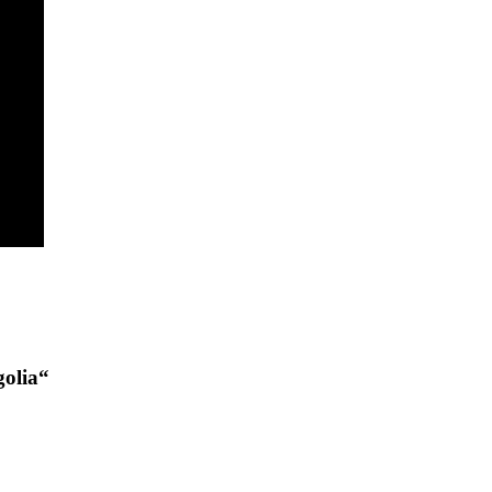
olia
“