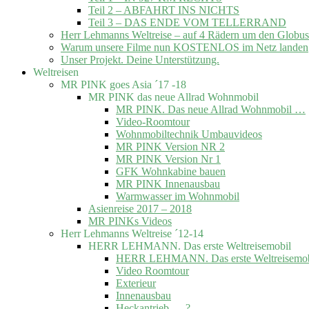
Teil 2 – ABFAHRT INS NICHTS
Teil 3 – DAS ENDE VOM TELLERRAND
Herr Lehmanns Weltreise – auf 4 Rädern um den Globus
Warum unsere Filme nun KOSTENLOS im Netz landen
Unser Projekt. Deine Unterstützung.
Weltreisen
MR PINK goes Asia ´17 -18
MR PINK das neue Allrad Wohnmobil
MR PINK. Das neue Allrad Wohnmobil …
Video-Roomtour
Wohnmobiltechnik Umbauvideos
MR PINK Version NR 2
MR PINK Version Nr 1
GFK Wohnkabine bauen
MR PINK Innenausbau
Warmwasser im Wohnmobil
Asienreise 2017 – 2018
MR PINKs Videos
Herr Lehmanns Weltreise ´12-14
HERR LEHMANN. Das erste Weltreisemobil
HERR LEHMANN. Das erste Weltreisemob
Video Roomtour
Exterieur
Innenausbau
Heckantrieb … ?