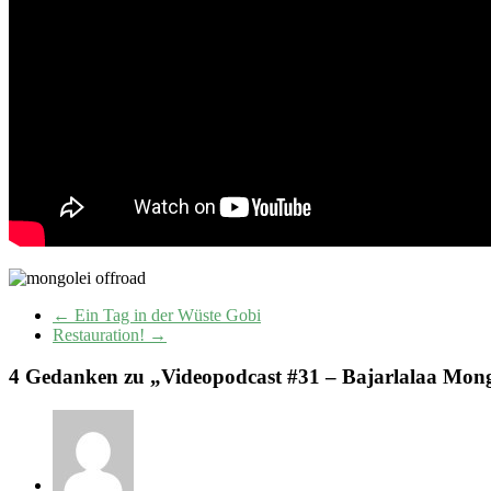
←
Ein Tag in der Wüste Gobi
Restauration!
→
4 Gedanken zu „
Videopodcast #31 – Bajarlalaa Mong