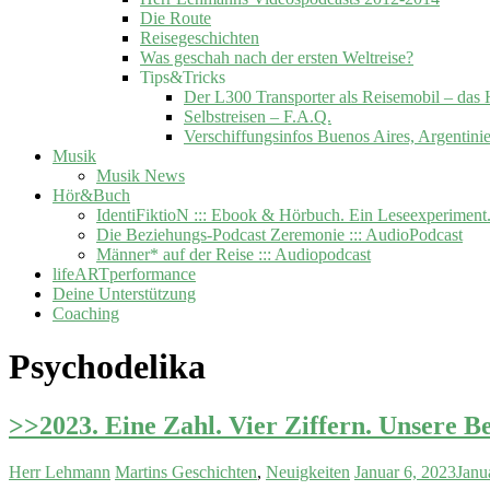
Die Route
Reisegeschichten
Was geschah nach der ersten Weltreise?
Tips&Tricks
Der L300 Transporter als Reisemobil –
Selbstreisen – F.A.Q.
Verschiffungsinfos Buenos Aires, Argentini
Musik
Musik News
Hör&Buch
IdentiFiktioN ::: Ebook & Hörbuch. Ein Leseexperiment
Die Beziehungs-Podcast Zeremonie ::: AudioPodcast
Männer* auf der Reise ::: Audiopodcast
lifeARTperformance
Deine Unterstützung
Coaching
Psychodelika
>>2023. Eine Zahl. Vier Ziffern. Unsere 
Herr Lehmann
Martins Geschichten
,
Neuigkeiten
Januar 6, 2023
Janu