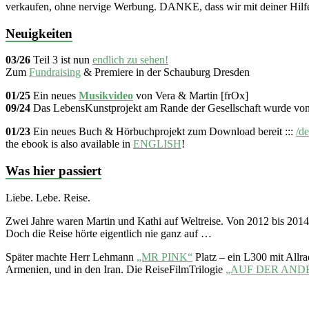
verkaufen, ohne nervige Werbung. DANKE, dass wir mit deiner Hilfe
Neuigkeiten
03/26
Teil 3 ist nun
endlich zu sehen!
Zum
Fundraising
& Premiere in der Schauburg Dresden
01/25
Ein neues
Musikvideo
von Vera & Martin [frOx]
09/24
Das LebensKunstprojekt am Rande der Gesellschaft wurde vo
01/23
Ein neues Buch & Hörbuchprojekt zum Download bereit :::
/de
the ebook is also available in
ENGLISH
!
Was hier passiert
Liebe. Lebe. Reise.
Zwei Jahre waren Martin und Kathi auf Weltreise. Von 2012 bis 20
Doch die Reise hörte eigentlich nie ganz auf …
Später machte Herr Lehmann
„MR PINK“
Platz – ein L300 mit Allr
Armenien, und in den Iran. Die ReiseFilmTrilogie
„AUF DER AND