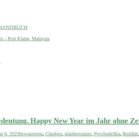
 das HANDBUCH
en – Port Klang, Malaysia
.
Bedeutung. Happy New Year im Jahr ohne Ze
ar 6, 2023
bewusstsein
,
Glauben
,
glaubenssätze
,
Psychodelika
,
Realität