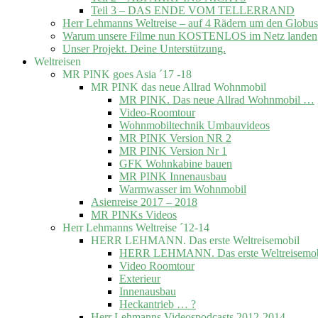
Teil 3 – DAS ENDE VOM TELLERRAND
Herr Lehmanns Weltreise – auf 4 Rädern um den Globus
Warum unsere Filme nun KOSTENLOS im Netz landen
Unser Projekt. Deine Unterstützung.
Weltreisen
MR PINK goes Asia ´17 -18
MR PINK das neue Allrad Wohnmobil
MR PINK. Das neue Allrad Wohnmobil …
Video-Roomtour
Wohnmobiltechnik Umbauvideos
MR PINK Version NR 2
MR PINK Version Nr 1
GFK Wohnkabine bauen
MR PINK Innenausbau
Warmwasser im Wohnmobil
Asienreise 2017 – 2018
MR PINKs Videos
Herr Lehmanns Weltreise ´12-14
HERR LEHMANN. Das erste Weltreisemobil
HERR LEHMANN. Das erste Weltreisemob
Video Roomtour
Exterieur
Innenausbau
Heckantrieb … ?
Herr Lehmanns Videospodcasts 2012-2014