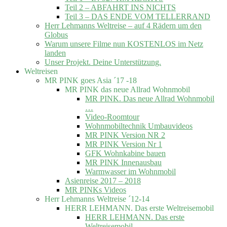
Teil 2 – ABFAHRT INS NICHTS
Teil 3 – DAS ENDE VOM TELLERRAND
Herr Lehmanns Weltreise – auf 4 Rädern um den
Globus
Warum unsere Filme nun KOSTENLOS im Netz
landen
Unser Projekt. Deine Unterstützung.
Weltreisen
MR PINK goes Asia ´17 -18
MR PINK das neue Allrad Wohnmobil
MR PINK. Das neue Allrad Wohnmobil
…
Video-Roomtour
Wohnmobiltechnik Umbauvideos
MR PINK Version NR 2
MR PINK Version Nr 1
GFK Wohnkabine bauen
MR PINK Innenausbau
Warmwasser im Wohnmobil
Asienreise 2017 – 2018
MR PINKs Videos
Herr Lehmanns Weltreise ´12-14
HERR LEHMANN. Das erste Weltreisemobil
HERR LEHMANN. Das erste
Weltreisemobil.