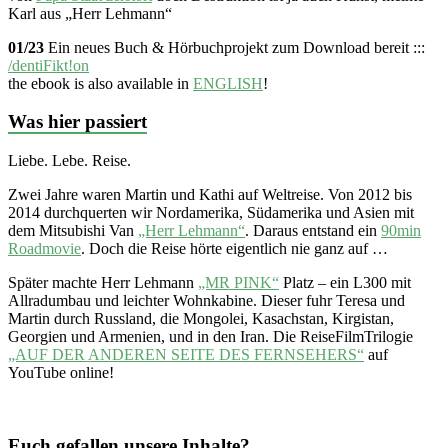
Karl aus „Herr Lehmann“
01/23
Ein neues Buch & Hörbuchprojekt zum Download bereit :::
/dentiFikt!on
the ebook is also available in
ENGLISH
!
Was hier passiert
Liebe. Lebe. Reise.
Zwei Jahre waren Martin und Kathi auf Weltreise. Von 2012 bis
2014 durchquerten wir Nordamerika, Südamerika und Asien mit
dem Mitsubishi Van
„Herr Lehmann“
. Daraus entstand ein
90min
Roadmovie
. Doch die Reise hörte eigentlich nie ganz auf …
Später machte Herr Lehmann
„MR PINK“
Platz – ein L300 mit
Allradumbau und leichter Wohnkabine. Dieser fuhr Teresa und
Martin durch Russland, die Mongolei, Kasachstan, Kirgistan,
Georgien und Armenien, und in den Iran. Die ReiseFilmTrilogie
„AUF DER ANDEREN SEITE DES FERNSEHERS“
auf
YouTube online!
Euch gefallen unsere Inhalte?