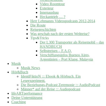
Video Roomtour
Exterieur
Innenausbau
Heckantrieb … ?
Herr Lehmanns Videospodcasts 2012-2014
Die Route
Reisegeschichten
Was geschah nach der ersten Weltreise?
Tips&Tricks
Der L300 Transporter als Reisemobil – das
HANDBUCH
Selbstreisen – F.A.Q.
Verschiffungsinfos Buenos Aires,
Argentinien – Port Klang, Malaysia
Musik
Musik News
Hör&Buch
IdentiFiktioN ::: Ebook & Hörbuch. Ein
Leseexperiment.
Die Beziehungs-Podcast Zeremonie ::: AudioPodcast
Männer* auf der Reise ::: Audiopodcast
lifeARTperformance
Deine Unterstützung
Coaching