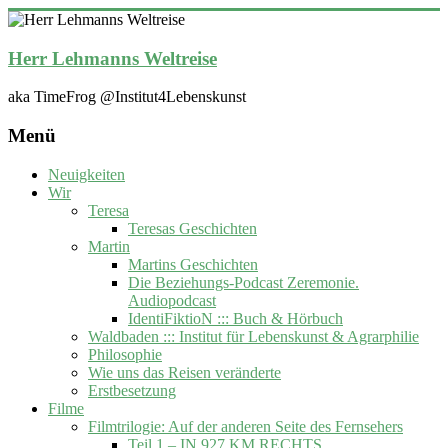
Zum
Inhalt
springen
Herr Lehmanns Weltreise
aka TimeFrog @Institut4Lebenskunst
Menü
Neuigkeiten
Wir
Teresa
Teresas Geschichten
Martin
Martins Geschichten
Die Beziehungs-Podcast Zeremonie.
Audiopodcast
IdentiFiktioN ::: Buch & Hörbuch
Waldbaden ::: Institut für Lebenskunst & Agrarphilie
Philosophie
Wie uns das Reisen veränderte
Erstbesetzung
Filme
Filmtrilogie: Auf der anderen Seite des Fernsehers
Teil 1 – IN 927 KM RECHTS