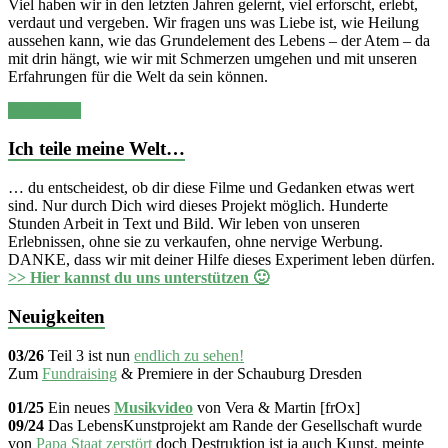
Viel haben wir in den letzten Jahren gelernt, viel erforscht, erlebt,
verdaut und vergeben. Wir fragen uns was Liebe ist, wie Heilung
aussehen kann, wie das Grundelement des Lebens – der Atem – da
mit drin hängt, wie wir mit Schmerzen umgehen und mit unseren
Erfahrungen für die Welt da sein können.
Weiterlesen
Ich teile meine Welt…
… du entscheidest, ob dir diese Filme und Gedanken etwas wert
sind. Nur durch Dich wird dieses Projekt möglich. Hunderte
Stunden Arbeit in Text und Bild. Wir leben von unseren
Erlebnissen, ohne sie zu verkaufen, ohne nervige Werbung.
DANKE, dass wir mit deiner Hilfe dieses Experiment leben dürfen.
>> Hier kannst du uns unterstützen 🙂
Neuigkeiten
03/26
Teil 3 ist nun
endlich zu sehen!
Zum
Fundraising
& Premiere in der Schauburg Dresden
01/25
Ein neues
Musikvideo
von Vera & Martin [frOx]
09/24
Das LebensKunstprojekt am Rande der Gesellschaft wurde
von
Papa Staat zerstört
doch Destruktion ist ja auch Kunst, meinte