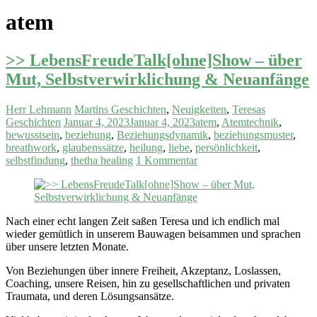
atem
>> LebensFreudeTalk[ohne]Show – über
Mut, Selbstverwirklichung & Neuanfänge
Herr Lehmann
Martins Geschichten
,
Neuigkeiten
,
Teresas
Geschichten
Januar 4, 2023
Januar 4, 2023
atem
,
Atemtechnik
,
bewusstsein
,
beziehung
,
Beziehungsdynamik
,
beziehungsmuster
,
breathwork
,
glaubenssätze
,
heilung
,
liebe
,
persönlichkeit
,
selbstfindung
,
thetha healing
1 Kommentar
Nach einer echt langen Zeit saßen Teresa und ich endlich mal
wieder gemütlich in unserem Bauwagen beisammen und sprachen
über unsere letzten Monate.
Von Beziehungen über innere Freiheit, Akzeptanz, Loslassen,
Coaching, unsere Reisen, hin zu gesellschaftlichen und privaten
Traumata, und deren Lösungsansätze.