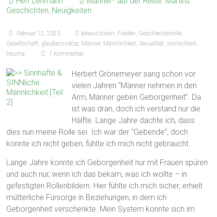
Herr Lehmann
Männer* auf der Reise
,
Martins
Geschichten
,
Neuigkeiten
Februar 12, 2023
bewusstsein
,
Frieden
,
Geschlechterrolle
,
Gesellschaft
,
glaubenssätze
,
Männer
,
Männlichkeit
,
Sexualität
,
sinnlichkeit
,
trauma
1 Kommentar
Herbert Grönemeyer sang schon vor
vielen Jahren “Männer nehmen in den
Arm, Männer geben Geborgenheit”. Da
ist was dran, doch ich verstand nur die
Hälfte. Lange Jahre dachte ich, dass
dies nun meine Rolle sei. Ich war der “Gebende”, doch
konnte ich nicht geben, fühlte ich mich nicht gebraucht.
Lange Jahre konnte ich Geborgenheit nur mit Frauen spüren
und auch nur, wenn ich das bekam, was ich wollte – in
gefestigten Rollenbildern. Hier fühlte ich mich sicher, erhielt
mütterliche Fürsorge in Beziehungen, in dem ich
Geborgenheit verschenkte. Mein System konnte sich im