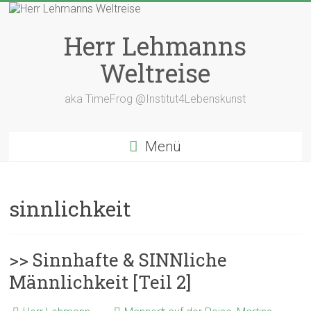
Zum
Inhalt
springen
Herr Lehmanns
Weltreise
aka TimeFrog @Institut4Lebenskunst
Menü
sinnlichkeit
>> Sinnhafte & SINNliche
Männlichkeit [Teil 2]