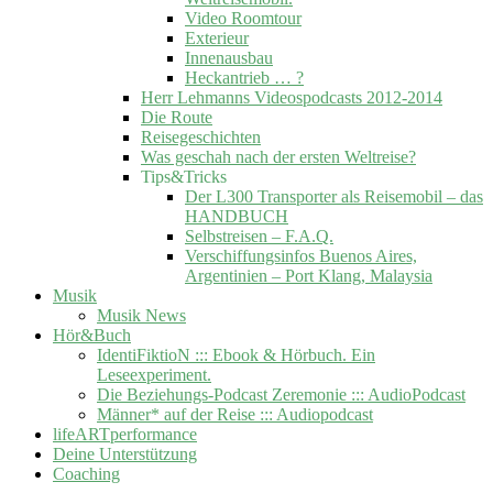
Video Roomtour
Exterieur
Innenausbau
Heckantrieb … ?
Herr Lehmanns Videospodcasts 2012-2014
Die Route
Reisegeschichten
Was geschah nach der ersten Weltreise?
Tips&Tricks
Der L300 Transporter als Reisemobil – das
HANDBUCH
Selbstreisen – F.A.Q.
Verschiffungsinfos Buenos Aires,
Argentinien – Port Klang, Malaysia
Musik
Musik News
Hör&Buch
IdentiFiktioN ::: Ebook & Hörbuch. Ein
Leseexperiment.
Die Beziehungs-Podcast Zeremonie ::: AudioPodcast
Männer* auf der Reise ::: Audiopodcast
lifeARTperformance
Deine Unterstützung
Coaching