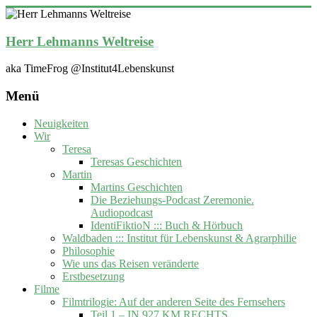
Zum
Inhalt
springen
Herr Lehmanns Weltreise
aka TimeFrog @Institut4Lebenskunst
Menü
Neuigkeiten
Wir
Teresa
Teresas Geschichten
Martin
Martins Geschichten
Die Beziehungs-Podcast Zeremonie.
Audiopodcast
IdentiFiktioN ::: Buch & Hörbuch
Waldbaden ::: Institut für Lebenskunst & Agrarphilie
Philosophie
Wie uns das Reisen veränderte
Erstbesetzung
Filme
Filmtrilogie: Auf der anderen Seite des Fernsehers
Teil 1 – IN 927 KM RECHTS