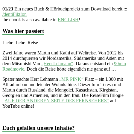
01/23
Ein neues Buch & Hörbuchprojekt zum Download bereit :::
/dentiFikt!on
the ebook is also available in
ENGLISH
!
Was hier passiert
Liebe. Lebe. Reise.
Zwei Jahre waren Martin und Kathi auf Weltreise. Von 2012 bis
2014 durchquerten wir Nordamerika, Südamerika und Asien mit
dem Mitsubishi Van
„Herr Lehmann“
. Daraus entstand ein
90min
Roadmovie
. Doch die Reise hörte eigentlich nie ganz auf …
Später machte Herr Lehmann
„MR PINK“
Platz – ein L300 mit
Allradumbau und leichter Wohnkabine. Dieser fuhr Teresa und
Martin durch Russland, die Mongolei, Kasachstan, Kirgistan,
Georgien und Armenien, und in den Iran. Die ReiseFilmTrilogie
„AUF DER ANDEREN SEITE DES FERNSEHERS“
auf
YouTube online!
Euch gefallen unsere Inhalte?