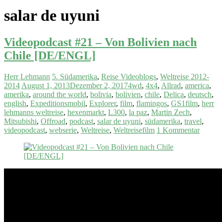
salar de uyuni
Videopodcast #21 – Von Bolivien nach
Chile [DE/ENGL]
Herr Lehmann
5. Südamerika
,
Reise Videoblogs
,
Weltreise 2012-
2014
August 1, 2013
Dezember 2, 2017
4wd
,
4x4
,
Allrad
,
america
,
amerika
,
around the world
,
bolivia
,
bolivien
,
chile
,
Delica
,
deutsch
,
english
,
Expeditionsmobil
,
Explorer
,
film
,
flamingos
,
GS1film
,
herr
lehmanns weltreise
,
hexenmarkt
,
L300
,
la paz
,
Martin Zech
,
Mitsubishi
,
Offroad
,
podcast
,
salar de uyuni
,
südamerika
,
travel
,
videopodcast
,
webserie
,
Weltreise
,
Weltreisefilm
1 Kommentar