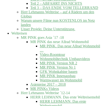
Teil 2 – ABFAHRT INS NICHTS
Teil 3 – DAS ENDE VOM TELLERRAND
Herr Lehmanns Weltreise – auf 4 Rädern um den
Globus
Warum unsere Filme nun KOSTENLOS im Netz
landen
Unser Projekt. Deine Unterstützung.
Weltreisen
MR PINK goes Asia ´17 -18
MR PINK das neue Allrad Wohnmobil
MR PINK. Das neue Allrad Wohnmobil
…
Video-Roomtour
Wohnmobiltechnik Umbauvideos
MR PINK Version NR 2
MR PINK Version Nr 1
GFK Wohnkabine bauen
MR PINK Innenausbau
Warmwasser im Wohnmobil
Asienreise 2017 – 2018
MR PINKs Videos
Herr Lehmanns Weltreise ´12-14
HERR LEHMANN. Das erste Weltreisemobil
HERR LEHMANN. Das erste
Weltreisemobil.