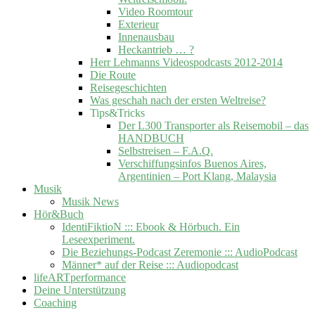
Video Roomtour
Exterieur
Innenausbau
Heckantrieb … ?
Herr Lehmanns Videospodcasts 2012-2014
Die Route
Reisegeschichten
Was geschah nach der ersten Weltreise?
Tips&Tricks
Der L300 Transporter als Reisemobil – das
HANDBUCH
Selbstreisen – F.A.Q.
Verschiffungsinfos Buenos Aires,
Argentinien – Port Klang, Malaysia
Musik
Musik News
Hör&Buch
IdentiFiktioN ::: Ebook & Hörbuch. Ein
Leseexperiment.
Die Beziehungs-Podcast Zeremonie ::: AudioPodcast
Männer* auf der Reise ::: Audiopodcast
lifeARTperformance
Deine Unterstützung
Coaching