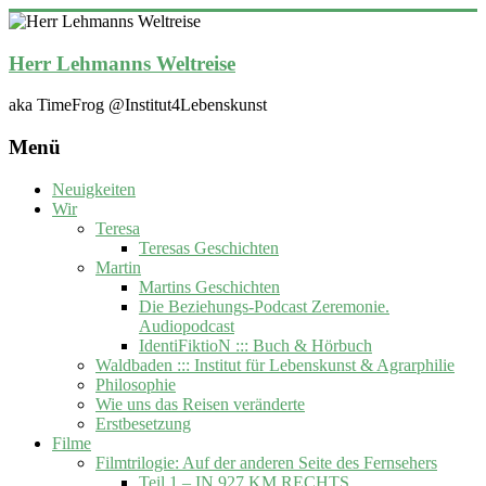
Zum
Inhalt
springen
Herr Lehmanns Weltreise
aka TimeFrog @Institut4Lebenskunst
Menü
Neuigkeiten
Wir
Teresa
Teresas Geschichten
Martin
Martins Geschichten
Die Beziehungs-Podcast Zeremonie.
Audiopodcast
IdentiFiktioN ::: Buch & Hörbuch
Waldbaden ::: Institut für Lebenskunst & Agrarphilie
Philosophie
Wie uns das Reisen veränderte
Erstbesetzung
Filme
Filmtrilogie: Auf der anderen Seite des Fernsehers
Teil 1 – IN 927 KM RECHTS