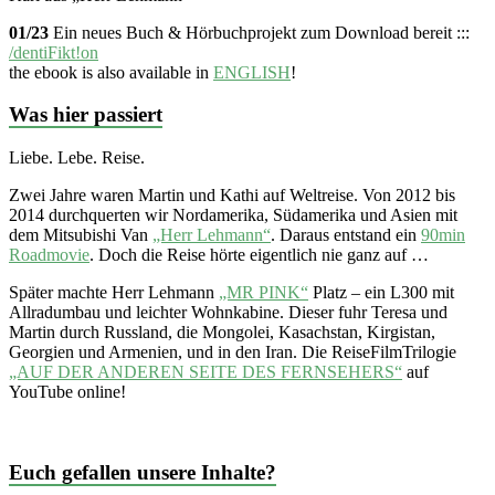
01/23
Ein neues Buch & Hörbuchprojekt zum Download bereit :::
/dentiFikt!on
the ebook is also available in
ENGLISH
!
Was hier passiert
Liebe. Lebe. Reise.
Zwei Jahre waren Martin und Kathi auf Weltreise. Von 2012 bis
2014 durchquerten wir Nordamerika, Südamerika und Asien mit
dem Mitsubishi Van
„Herr Lehmann“
. Daraus entstand ein
90min
Roadmovie
. Doch die Reise hörte eigentlich nie ganz auf …
Später machte Herr Lehmann
„MR PINK“
Platz – ein L300 mit
Allradumbau und leichter Wohnkabine. Dieser fuhr Teresa und
Martin durch Russland, die Mongolei, Kasachstan, Kirgistan,
Georgien und Armenien, und in den Iran. Die ReiseFilmTrilogie
„AUF DER ANDEREN SEITE DES FERNSEHERS“
auf
YouTube online!
Euch gefallen unsere Inhalte?