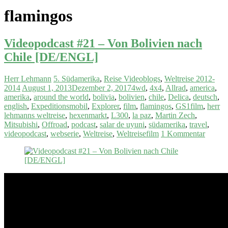
flamingos
Videopodcast #21 – Von Bolivien nach
Chile [DE/ENGL]
Herr Lehmann
5. Südamerika
,
Reise Videoblogs
,
Weltreise 2012-
2014
August 1, 2013
Dezember 2, 2017
4wd
,
4x4
,
Allrad
,
america
,
amerika
,
around the world
,
bolivia
,
bolivien
,
chile
,
Delica
,
deutsch
,
english
,
Expeditionsmobil
,
Explorer
,
film
,
flamingos
,
GS1film
,
herr
lehmanns weltreise
,
hexenmarkt
,
L300
,
la paz
,
Martin Zech
,
Mitsubishi
,
Offroad
,
podcast
,
salar de uyuni
,
südamerika
,
travel
,
videopodcast
,
webserie
,
Weltreise
,
Weltreisefilm
1 Kommentar