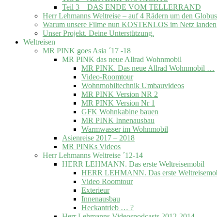
Teil 3 – DAS ENDE VOM TELLERRAND
Herr Lehmanns Weltreise – auf 4 Rädern um den Globus
Warum unsere Filme nun KOSTENLOS im Netz landen
Unser Projekt. Deine Unterstützung.
Weltreisen
MR PINK goes Asia ´17 -18
MR PINK das neue Allrad Wohnmobil
MR PINK. Das neue Allrad Wohnmobil …
Video-Roomtour
Wohnmobiltechnik Umbauvideos
MR PINK Version NR 2
MR PINK Version Nr 1
GFK Wohnkabine bauen
MR PINK Innenausbau
Warmwasser im Wohnmobil
Asienreise 2017 – 2018
MR PINKs Videos
Herr Lehmanns Weltreise ´12-14
HERR LEHMANN. Das erste Weltreisemobil
HERR LEHMANN. Das erste Weltreisemob
Video Roomtour
Exterieur
Innenausbau
Heckantrieb … ?
Herr Lehmanns Videospodcasts 2012-2014