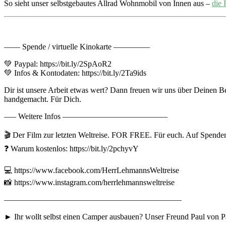
So sieht unser selbstgebautes Allrad Wohnmobil von Innen aus –
di
—— Spende / virtuelle Kinokarte ————–
💚 Paypal: https://bit.ly/2SpAoR2
💚 Infos & Kontodaten: https://bit.ly/2Ta9ids
Dir ist unsere Arbeit etwas wert? Dann freuen wir uns über Deinen B
handgemacht. Für Dich.
—– Weitere Infos —————————————
🎬 Der Film zur letzten Weltreise. FOR FREE. Für euch. Auf Spend
❓ Warum kostenlos: https://bit.ly/2pchyvY
💻 https://www.facebook.com/HerrLehmannsWeltreise
📸 https://www.instagram.com/herrlehmannsweltreise
——————————————————————
► Ihr wollt selbst einen Camper ausbauen? Unser Freund Paul von Pas