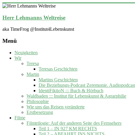
Zum
Inhalt
springen
Herr Lehmanns Weltreise
aka TimeFrog @Institut4Lebenskunst
Menü
Neuigkeiten
Wir
Teresa
Teresas Geschichten
Martin
Martins Geschichten
Die Beziehungs-Podcast Zeremonie. Audiopodcas
IdentiFiktioN ::: Buch & Hörbuch
Waldbaden ::: Institut für Lebenskunst & Agrarphilie
Philosophie
Wie uns das Reisen veränderte
Erstbesetzung
Filme
Filmtrilogie: Auf der anderen Seite des Fernsehers
Teil 1 – IN 927 KM RECHTS
Teil 2 – ABFAHRT INS NICHTS