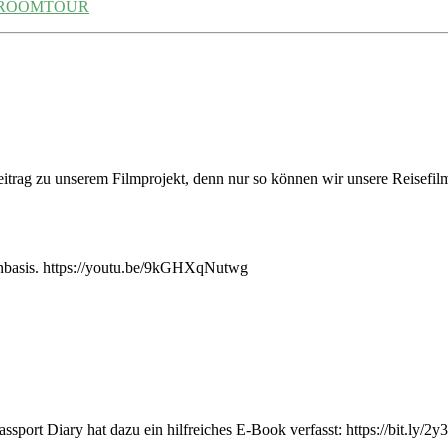
e ROOMTOUR
eitrag zu unserem Filmprojekt, denn nur so können wir unsere Reisefil
enbasis. https://youtu.be/9kGHXqNutwg
sport Diary hat dazu ein hilfreiches E-Book verfasst: https://bit.ly/