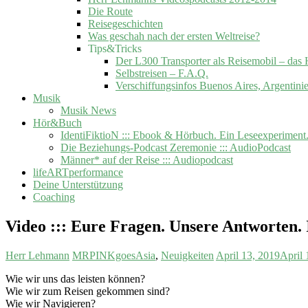
Die Route
Reisegeschichten
Was geschah nach der ersten Weltreise?
Tips&Tricks
Der L300 Transporter als Reisemobil –
Selbstreisen – F.A.Q.
Verschiffungsinfos Buenos Aires, Argentini
Musik
Musik News
Hör&Buch
IdentiFiktioN ::: Ebook & Hörbuch. Ein Leseexperiment
Die Beziehungs-Podcast Zeremonie ::: AudioPodcast
Männer* auf der Reise ::: Audiopodcast
lifeARTperformance
Deine Unterstützung
Coaching
Video ::: Eure Fragen. Unsere Antworten. 
Herr Lehmann
MRPINKgoesAsia
,
Neuigkeiten
April 13, 2019
April 
Wie wir uns das leisten können?
Wie wir zum Reisen gekommen sind?
Wie wir Navigieren?