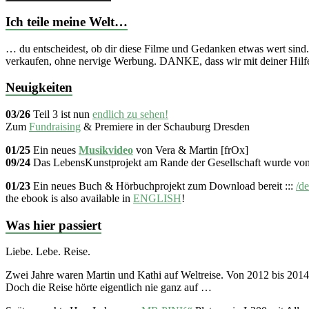
Ich teile meine Welt…
… du entscheidest, ob dir diese Filme und Gedanken etwas wert sind.
verkaufen, ohne nervige Werbung. DANKE, dass wir mit deiner Hilfe
Neuigkeiten
03/26
Teil 3 ist nun
endlich zu sehen!
Zum
Fundraising
& Premiere in der Schauburg Dresden
01/25
Ein neues
Musikvideo
von Vera & Martin [frOx]
09/24
Das LebensKunstprojekt am Rande der Gesellschaft wurde vo
01/23
Ein neues Buch & Hörbuchprojekt zum Download bereit :::
/de
the ebook is also available in
ENGLISH
!
Was hier passiert
Liebe. Lebe. Reise.
Zwei Jahre waren Martin und Kathi auf Weltreise. Von 2012 bis 20
Doch die Reise hörte eigentlich nie ganz auf …