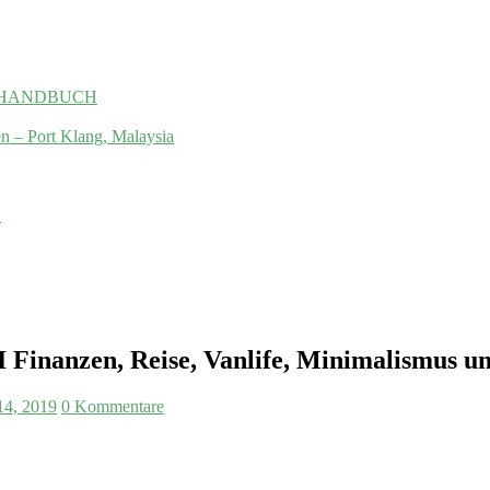
 das HANDBUCH
en – Port Klang, Malaysia
.
I Finanzen, Reise, Vanlife, Minimalismus u
14, 2019
0 Kommentare