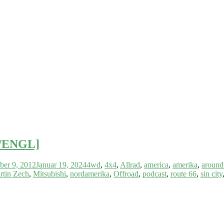
E/ENGL]
ber 9, 2012
Januar 19, 2024
4wd
,
4x4
,
Allrad
,
america
,
amerika
,
around
rtin Zech
,
Mitsubishi
,
nordamerika
,
Offroad
,
podcast
,
route 66
,
sin city