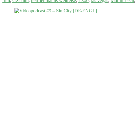
film
,
GS1film
,
herr lehmanns weltreise
,
L300
,
las vegas
,
Martin Zech