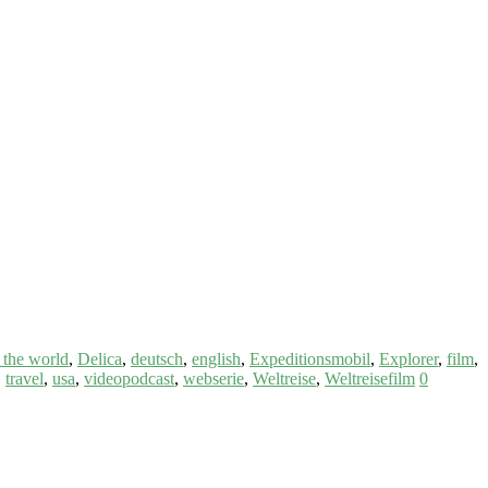
 the world
,
Delica
,
deutsch
,
english
,
Expeditionsmobil
,
Explorer
,
film
,
,
travel
,
usa
,
videopodcast
,
webserie
,
Weltreise
,
Weltreisefilm
0