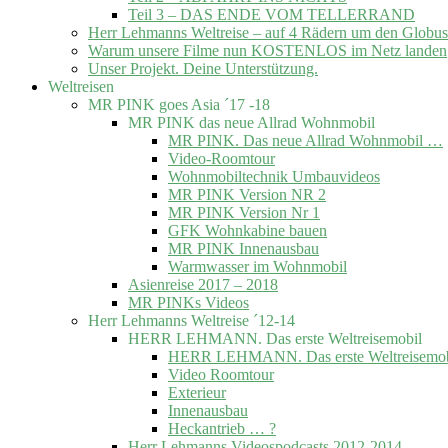
Teil 3 – DAS ENDE VOM TELLERRAND
Herr Lehmanns Weltreise – auf 4 Rädern um den Globus
Warum unsere Filme nun KOSTENLOS im Netz landen
Unser Projekt. Deine Unterstützung.
Weltreisen
MR PINK goes Asia ´17 -18
MR PINK das neue Allrad Wohnmobil
MR PINK. Das neue Allrad Wohnmobil …
Video-Roomtour
Wohnmobiltechnik Umbauvideos
MR PINK Version NR 2
MR PINK Version Nr 1
GFK Wohnkabine bauen
MR PINK Innenausbau
Warmwasser im Wohnmobil
Asienreise 2017 – 2018
MR PINKs Videos
Herr Lehmanns Weltreise ´12-14
HERR LEHMANN. Das erste Weltreisemobil
HERR LEHMANN. Das erste Weltreisemob
Video Roomtour
Exterieur
Innenausbau
Heckantrieb … ?
Herr Lehmanns Videospodcasts 2012-2014