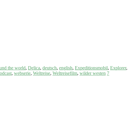
und the world
,
Delica
,
deutsch
,
english
,
Expeditionsmobil
,
Explorer
,
odcast
,
webserie
,
Weltreise
,
Weltreisefilm
,
wilder westen
7