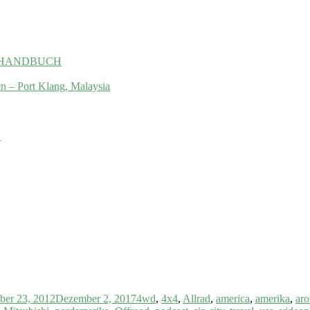
 das HANDBUCH
en – Port Klang, Malaysia
.
ber 23, 2012
Dezember 2, 2017
4wd
,
4x4
,
Allrad
,
america
,
amerika
,
aro