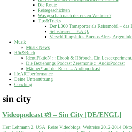
Die Route
Reisegeschichten
Was geschah nach der ersten Weltreise?
Tips&Tricks
Der L300 Transporter als Reisemobil –
Selbstreisen – F.A.Q.
Verschiffungsinfos Buenos Aires, Argentini
Musik
Musik News
Hör&Buch
IdentiFiktioN ::: Ebook & Hörbuch. Ein Leseexperiment
Die Beziehungs-Podcast Zeremonie ::: AudioPodcast
Männer* auf der Reise ::: Audiopodcast
lifeARTperformance
Deine Unterstützung
Coaching
sin city
Videopodcast #9 – Sin City [DE/ENGL]
Herr Lehmann
2. USA
,
Reise Videoblogs
,
Weltreise 2012-2014
Okto