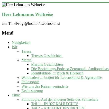
Zum
Inhalt
springen
Herr Lehmanns Weltreise
aka TimeFrog @Institut4Lebenskunst
Menü
Neuigkeiten
Wir
Teresa
Teresas Geschichten
Martin
Martins Geschichten
Die Beziehungs-Podcast Zeremonie. Audiopodcas
IdentiFiktioN ::: Buch & Hörbuch
Waldbaden ::: Institut für Lebenskunst & Agrarphilie
Philosophie
Wie uns das Reisen veränderte
Erstbesetzung
Filme
Filmtrilogie: Auf der anderen Seite des Fernsehers
Teil 1 – IN 927 KM RECHTS
Teil 2 – ABFAHRT INS NICHTS