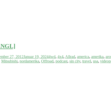
/ENGL]
ember 27, 2012
Januar 19, 2024
4wd
,
4x4
,
Allrad
,
america
,
amerika
,
aro
,
Mitsubishi
,
nordamerika
,
Offroad
,
podcast
,
sin city
,
travel
,
usa
,
videop