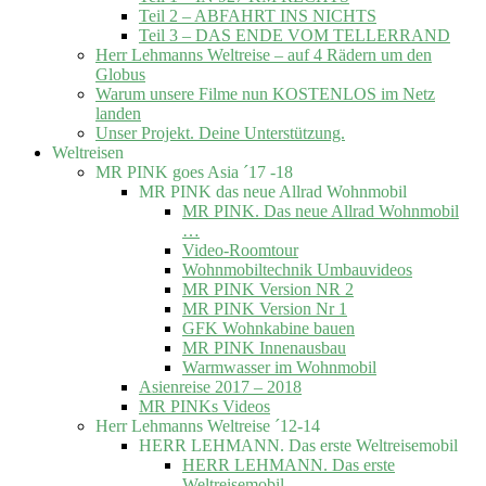
Teil 2 – ABFAHRT INS NICHTS
Teil 3 – DAS ENDE VOM TELLERRAND
Herr Lehmanns Weltreise – auf 4 Rädern um den
Globus
Warum unsere Filme nun KOSTENLOS im Netz
landen
Unser Projekt. Deine Unterstützung.
Weltreisen
MR PINK goes Asia ´17 -18
MR PINK das neue Allrad Wohnmobil
MR PINK. Das neue Allrad Wohnmobil
…
Video-Roomtour
Wohnmobiltechnik Umbauvideos
MR PINK Version NR 2
MR PINK Version Nr 1
GFK Wohnkabine bauen
MR PINK Innenausbau
Warmwasser im Wohnmobil
Asienreise 2017 – 2018
MR PINKs Videos
Herr Lehmanns Weltreise ´12-14
HERR LEHMANN. Das erste Weltreisemobil
HERR LEHMANN. Das erste
Weltreisemobil.