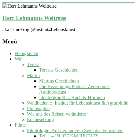
Zum
Inhalt
springen
Herr Lehmanns Weltreise
aka TimeFrog @Institut4Lebenskunst
Menü
Neuigkeiten
Wir
Teresa
Teresas Geschichten
Martin
Martins Geschichten
Die Beziehungs-Podcast Zeremonie.
Audiopodcast
IdentiFiktioN ::: Buch & Hörbuch
Waldbaden ::: Institut für Lebenskunst & Agrarphilie
Philosophie
Wie uns das Reisen veränderte
Erstbesetzung
Filme
Filmtrilogie: Auf der anderen Seite des Fernsehers
Teil 1 – IN 927 KM RECHTS