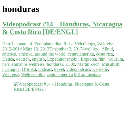
honduras
Videopodcast #14 – Honduras, Nicaragua
& Costa Rica [DE/ENGL]
Herr Lehmann
4. Zentralamerika
,
Reise Videoblogs
,
Weltreise
2012-2014
März 13, 2013
Dezember 2, 2017
4wd
,
4x4
,
Allrad
,
america
,
amerika
,
around the world
,
centralamerika
,
costa rica
,
Delica
,
deutsch
,
english
,
Expeditionsmobil
,
Explorer
,
film
,
GS1film
,
herr lehmanns weltreise
,
honduras
,
L300
,
Martin Zech
,
Mitsubishi
,
nicaragua
,
Offroad
,
podcast
,
travel
,
videopodcast
,
webserie
,
Weltreise
,
Weltreisefilm
,
zentralamerika
0 Kommentare