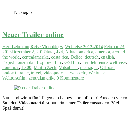
Nicaragua
Neuer Trailer online
Herr Lehmann
Reise Videoblogs
,
Weltreise 2012-2014
Februar 23,
2013
Dezember 2, 2017
4wd
,
4x4
,
Allrad
,
america
,
amerika
,
around
the world
,
centralamerika
,
costa rica
,
Delica
,
deutsch
,
english
,
Expeditionsmobil
,
Explorer
,
film
,
GS1film
,
herr lehmanns weltreise
,
honduras
,
L300
,
Martin Zech
,
Mitsubishi
,
nicaragua
,
Offroad
,
podcast
,
trailer
,
travel
,
videopodcast
,
webserie
,
Weltreise
,
Weltreisefilm
,
zentralamerika
0 Kommentare
Nun sind wir in fünf Tagen ein halbes Jahr auf Tour! Aus den vielen
Stunden Videomaterial ist nun ein neuer Trailer entstanden. Viel
Spaß damit!