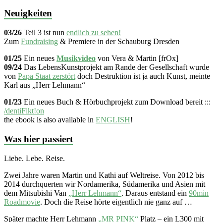
Neuigkeiten
03/26
Teil 3 ist nun
endlich zu sehen!
Zum
Fundraising
& Premiere in der Schauburg Dresden
01/25
Ein neues
Musikvideo
von Vera & Martin [frOx]
09/24
Das LebensKunstprojekt am Rande der Gesellschaft wurde
von
Papa Staat zerstört
doch Destruktion ist ja auch Kunst, meinte
Karl aus „Herr Lehmann“
01/23
Ein neues Buch & Hörbuchprojekt zum Download bereit :::
/dentiFikt!on
the ebook is also available in
ENGLISH
!
Was hier passiert
Liebe. Lebe. Reise.
Zwei Jahre waren Martin und Kathi auf Weltreise. Von 2012 bis
2014 durchquerten wir Nordamerika, Südamerika und Asien mit
dem Mitsubishi Van
„Herr Lehmann“
. Daraus entstand ein
90min
Roadmovie
. Doch die Reise hörte eigentlich nie ganz auf …
Später machte Herr Lehmann
„MR PINK“
Platz – ein L300 mit