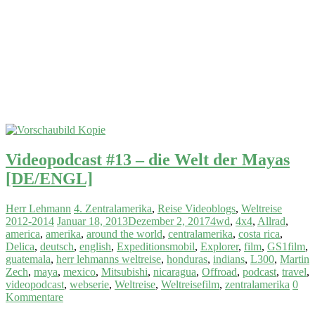
Videopodcast #13 – die Welt der Mayas
[DE/ENGL]
Herr Lehmann
4. Zentralamerika
,
Reise Videoblogs
,
Weltreise
2012-2014
Januar 18, 2013
Dezember 2, 2017
4wd
,
4x4
,
Allrad
,
america
,
amerika
,
around the world
,
centralamerika
,
costa rica
,
Delica
,
deutsch
,
english
,
Expeditionsmobil
,
Explorer
,
film
,
GS1film
,
guatemala
,
herr lehmanns weltreise
,
honduras
,
indians
,
L300
,
Martin
Zech
,
maya
,
mexico
,
Mitsubishi
,
nicaragua
,
Offroad
,
podcast
,
travel
,
videopodcast
,
webserie
,
Weltreise
,
Weltreisefilm
,
zentralamerika
0
Kommentare