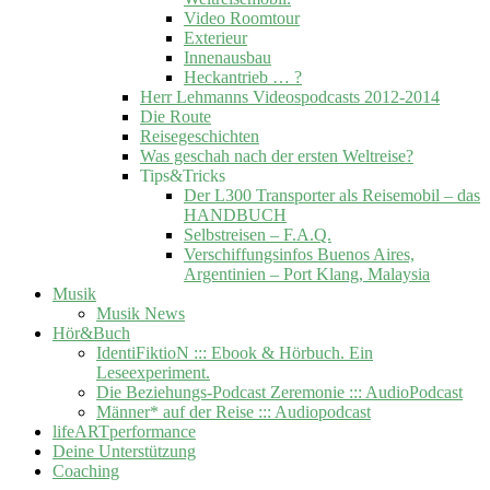
Video Roomtour
Exterieur
Innenausbau
Heckantrieb … ?
Herr Lehmanns Videospodcasts 2012-2014
Die Route
Reisegeschichten
Was geschah nach der ersten Weltreise?
Tips&Tricks
Der L300 Transporter als Reisemobil – das
HANDBUCH
Selbstreisen – F.A.Q.
Verschiffungsinfos Buenos Aires,
Argentinien – Port Klang, Malaysia
Musik
Musik News
Hör&Buch
IdentiFiktioN ::: Ebook & Hörbuch. Ein
Leseexperiment.
Die Beziehungs-Podcast Zeremonie ::: AudioPodcast
Männer* auf der Reise ::: Audiopodcast
lifeARTperformance
Deine Unterstützung
Coaching