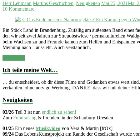
Herr Lehmann
Martins Geschichten
,
Neuigkeiten
Mai 25, 2021
Mai 2
10 Kommentare
Ein Stück Land in Brandenburg. Zufällig am äußersten Rand eines fa
den wir seit zwei Jahren zur Streuobstwiese / permakulturellen Wald
beim Wachsen zu und Freunde kamen zum Helfen und Entspannen vor
Meinung nach – aussieht. Auch verständlich.
Weiterlesen
Ich teile meine Welt…
… du entscheidest, ob dir diese Filme und Gedanken etwas wert sind.
verkaufen, ohne nervige Werbung. DANKE, dass wir mit deiner Hilfe
Neuigkeiten
03/26
Teil 3 ist nun
endlich zu sehen!
Zum
Fundraising
& Premiere in der Schauburg Dresden
01/25
Ein neues
Musikvideo
von Vera & Martin [frOx]
09/24
Das LebensKunstprojekt am Rande der Gesellschaft wurde vo