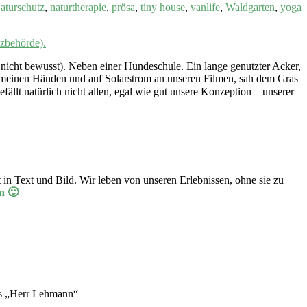
aturschutz
,
naturtherapie
,
prösa
,
tiny house
,
vanlife
,
Waldgarten
,
yoga
nicht bewusst). Neben einer Hundeschule. Ein lange genutzter Acker,
it meinen Händen und auf Solarstrom an unseren Filmen, sah dem Gras
efällt natürlich nicht allen, egal wie gut unsere Konzeption – unserer
in Text und Bild. Wir leben von unseren Erlebnissen, ohne sie zu
n 🙂
aus „Herr Lehmann“