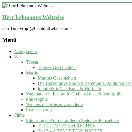
Zum
Inhalt
springen
Herr Lehmanns Weltreise
aka TimeFrog @Institut4Lebenskunst
Menü
Neuigkeiten
Wir
Teresa
Teresas Geschichten
Martin
Martins Geschichten
Die Beziehungs-Podcast Zeremonie. Audiopodcas
IdentiFiktioN ::: Buch & Hörbuch
Waldbaden ::: Institut für Lebenskunst & Agrarphilie
Philosophie
Wie uns das Reisen veränderte
Erstbesetzung
Filme
Filmtrilogie: Auf der anderen Seite des Fernsehers
Teil 1 – IN 927 KM RECHTS
Teil 2 – ABFAHRT INS NICHTS