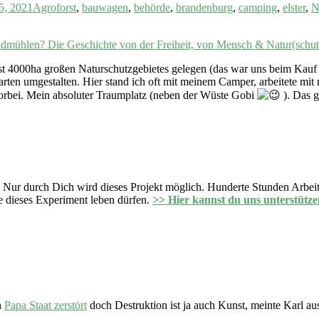
5, 2021
Agroforst
,
bauwagen
,
behörde
,
brandenburg
,
camping
,
elster
,
N
st 4000ha großen Naturschutzgebietes gelegen (das war uns beim Kauf 
garten umgestalten. Hier stand ich oft mit meinem Camper, arbeitete m
bei. Mein absoluter Traumplatz (neben der Wüste Gobi
). Das g
 Nur durch Dich wird dieses Projekt möglich. Hunderte Stunden Arbeit 
 dieses Experiment leben dürfen.
>> Hier kannst du uns unterstütze
n
Papa Staat zerstört
doch Destruktion ist ja auch Kunst, meinte Karl 