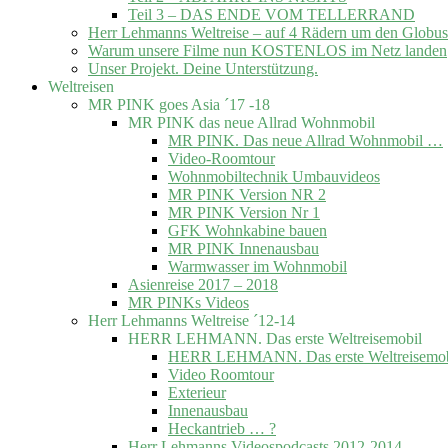
Teil 3 – DAS ENDE VOM TELLERRAND
Herr Lehmanns Weltreise – auf 4 Rädern um den Globus
Warum unsere Filme nun KOSTENLOS im Netz landen
Unser Projekt. Deine Unterstützung.
Weltreisen
MR PINK goes Asia ´17 -18
MR PINK das neue Allrad Wohnmobil
MR PINK. Das neue Allrad Wohnmobil …
Video-Roomtour
Wohnmobiltechnik Umbauvideos
MR PINK Version NR 2
MR PINK Version Nr 1
GFK Wohnkabine bauen
MR PINK Innenausbau
Warmwasser im Wohnmobil
Asienreise 2017 – 2018
MR PINKs Videos
Herr Lehmanns Weltreise ´12-14
HERR LEHMANN. Das erste Weltreisemobil
HERR LEHMANN. Das erste Weltreisemob
Video Roomtour
Exterieur
Innenausbau
Heckantrieb … ?
Herr Lehmanns Videospodcasts 2012-2014