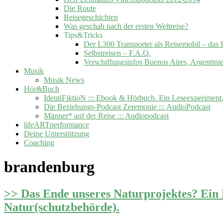
Die Route
Reisegeschichten
Was geschah nach der ersten Weltreise?
Tips&Tricks
Der L300 Transporter als Reisemobil –
Selbstreisen – F.A.Q.
Verschiffungsinfos Buenos Aires, Argentini
Musik
Musik News
Hör&Buch
IdentiFiktioN ::: Ebook & Hörbuch. Ein Leseexperiment
Die Beziehungs-Podcast Zeremonie ::: AudioPodcast
Männer* auf der Reise ::: Audiopodcast
lifeARTperformance
Deine Unterstützung
Coaching
brandenburg
>> Das Ende unseres Naturprojektes? Ein
Natur(schutzbehörde).