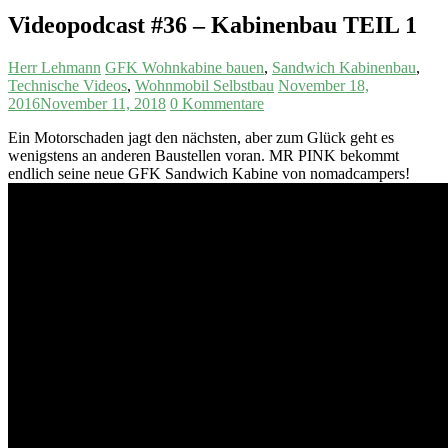
Videopodcast #36 – Kabinenbau TEIL 1
Herr Lehmann
GFK Wohnkabine bauen
,
Sandwich Kabinenbau
,
Technische Videos
,
Wohnmobil Selbstbau
November 18,
2016
November 11, 2018
0 Kommentare
Ein Motorschaden jagt den nächsten, aber zum Glück geht es
wenigstens an anderen Baustellen voran. MR PINK bekommt
endlich seine neue GFK Sandwich Kabine von nomadcampers!