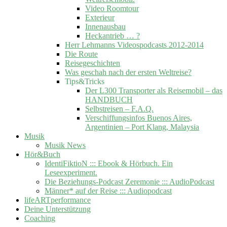
Video Roomtour
Exterieur
Innenausbau
Heckantrieb … ?
Herr Lehmanns Videospodcasts 2012-2014
Die Route
Reisegeschichten
Was geschah nach der ersten Weltreise?
Tips&Tricks
Der L300 Transporter als Reisemobil – das
HANDBUCH
Selbstreisen – F.A.Q.
Verschiffungsinfos Buenos Aires,
Argentinien – Port Klang, Malaysia
Musik
Musik News
Hör&Buch
IdentiFiktioN ::: Ebook & Hörbuch. Ein
Leseexperiment.
Die Beziehungs-Podcast Zeremonie ::: AudioPodcast
Männer* auf der Reise ::: Audiopodcast
lifeARTperformance
Deine Unterstützung
Coaching