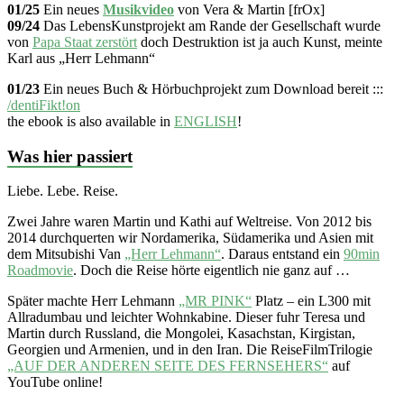
01/25
Ein neues
Musikvideo
von Vera & Martin [frOx]
09/24
Das LebensKunstprojekt am Rande der Gesellschaft wurde
von
Papa Staat zerstört
doch Destruktion ist ja auch Kunst, meinte
Karl aus „Herr Lehmann“
01/23
Ein neues Buch & Hörbuchprojekt zum Download bereit :::
/dentiFikt!on
the ebook is also available in
ENGLISH
!
Was hier passiert
Liebe. Lebe. Reise.
Zwei Jahre waren Martin und Kathi auf Weltreise. Von 2012 bis
2014 durchquerten wir Nordamerika, Südamerika und Asien mit
dem Mitsubishi Van
„Herr Lehmann“
. Daraus entstand ein
90min
Roadmovie
. Doch die Reise hörte eigentlich nie ganz auf …
Später machte Herr Lehmann
„MR PINK“
Platz – ein L300 mit
Allradumbau und leichter Wohnkabine. Dieser fuhr Teresa und
Martin durch Russland, die Mongolei, Kasachstan, Kirgistan,
Georgien und Armenien, und in den Iran. Die ReiseFilmTrilogie
„AUF DER ANDEREN SEITE DES FERNSEHERS“
auf
YouTube online!