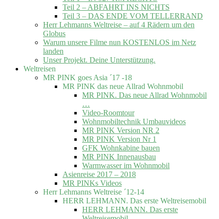
Teil 2 – ABFAHRT INS NICHTS
Teil 3 – DAS ENDE VOM TELLERRAND
Herr Lehmanns Weltreise – auf 4 Rädern um den
Globus
Warum unsere Filme nun KOSTENLOS im Netz
landen
Unser Projekt. Deine Unterstützung.
Weltreisen
MR PINK goes Asia ´17 -18
MR PINK das neue Allrad Wohnmobil
MR PINK. Das neue Allrad Wohnmobil
…
Video-Roomtour
Wohnmobiltechnik Umbauvideos
MR PINK Version NR 2
MR PINK Version Nr 1
GFK Wohnkabine bauen
MR PINK Innenausbau
Warmwasser im Wohnmobil
Asienreise 2017 – 2018
MR PINKs Videos
Herr Lehmanns Weltreise ´12-14
HERR LEHMANN. Das erste Weltreisemobil
HERR LEHMANN. Das erste
Weltreisemobil.