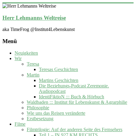
Zum
Inhalt
springen
Herr Lehmanns Weltreise
aka TimeFrog @Institut4Lebenskunst
Menü
Neuigkeiten
Wir
Teresa
Teresas Geschichten
Martin
Martins Geschichten
Die Beziehungs-Podcast Zeremonie.
Audiopodcast
IdentiFiktioN ::: Buch & Hörbuch
Waldbaden ::: Institut für Lebenskunst & Agrarphilie
Philosophie
Wie uns das Reisen veränderte
Erstbesetzung
Filme
Filmtrilogie: Auf der anderen Seite des Fernsehers
Teil 1 – IN 927 KM RECHTS