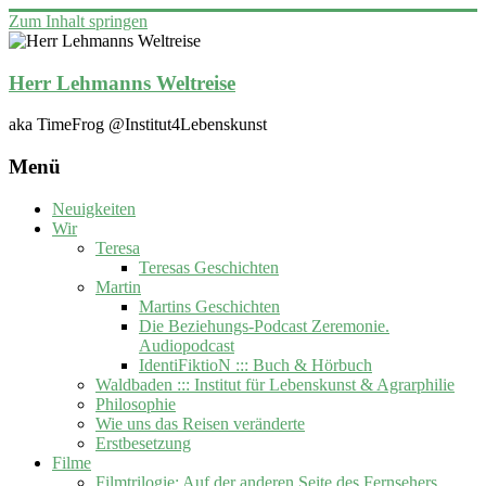
Zum Inhalt springen
Herr Lehmanns Weltreise
aka TimeFrog @Institut4Lebenskunst
Menü
Neuigkeiten
Wir
Teresa
Teresas Geschichten
Martin
Martins Geschichten
Die Beziehungs-Podcast Zeremonie.
Audiopodcast
IdentiFiktioN ::: Buch & Hörbuch
Waldbaden ::: Institut für Lebenskunst & Agrarphilie
Philosophie
Wie uns das Reisen veränderte
Erstbesetzung
Filme
Filmtrilogie: Auf der anderen Seite des Fernsehers