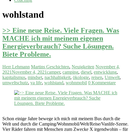
Coaching
wohlstand
>> Eine neue Reise. Viele Fragen. Was
MACHE ich mit meinem eigenen
Energieverbrauch? Suche Lösungen.
Biete Probleme.
Herr Lehmann
Martins Geschichten
,
Neuigkeiten
November 4,
2021
November 4, 2021
camper
,
camping
,
diesel
,
entwicklung
,
kapitalismus
,
mindset
,
nachhaltigkeit
,
ökologie
,
reisen
,
Umwelt
,
umweltschutz
,
va life
,
wohlstand
,
wohnmobil
0 Kommentare
Schon einige Jahre bewege ich mich mit meinem Bus durch die
Welt und durch die Camping/Wohnmobil/Welt/Reise/Vanlife-Szene.
Vier Räder fahren mit Menschen zum Zwecke X irgendwohin – für