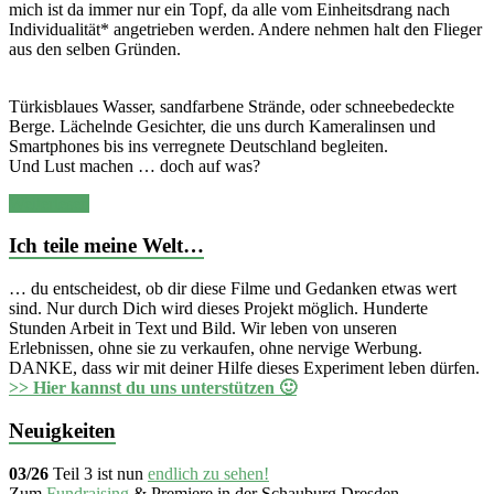
mich ist da immer nur ein Topf, da alle vom Einheitsdrang nach
Individualität* angetrieben werden. Andere nehmen halt den Flieger
aus den selben Gründen.
Türkisblaues Wasser, sandfarbene Strände, oder schneebedeckte
Berge. Lächelnde Gesichter, die uns durch Kameralinsen und
Smartphones bis ins verregnete Deutschland begleiten.
Und Lust machen … doch auf was?
Weiterlesen
Ich teile meine Welt…
… du entscheidest, ob dir diese Filme und Gedanken etwas wert
sind. Nur durch Dich wird dieses Projekt möglich. Hunderte
Stunden Arbeit in Text und Bild. Wir leben von unseren
Erlebnissen, ohne sie zu verkaufen, ohne nervige Werbung.
DANKE, dass wir mit deiner Hilfe dieses Experiment leben dürfen.
>> Hier kannst du uns unterstützen 🙂
Neuigkeiten
03/26
Teil 3 ist nun
endlich zu sehen!
Zum
Fundraising
& Premiere in der Schauburg Dresden