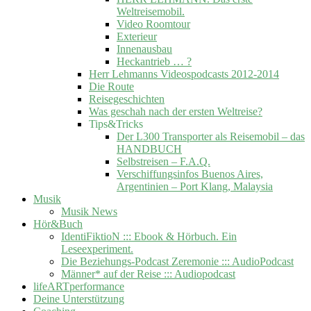
Weltreisemobil.
Video Roomtour
Exterieur
Innenausbau
Heckantrieb … ?
Herr Lehmanns Videospodcasts 2012-2014
Die Route
Reisegeschichten
Was geschah nach der ersten Weltreise?
Tips&Tricks
Der L300 Transporter als Reisemobil – das
HANDBUCH
Selbstreisen – F.A.Q.
Verschiffungsinfos Buenos Aires,
Argentinien – Port Klang, Malaysia
Musik
Musik News
Hör&Buch
IdentiFiktioN ::: Ebook & Hörbuch. Ein
Leseexperiment.
Die Beziehungs-Podcast Zeremonie ::: AudioPodcast
Männer* auf der Reise ::: Audiopodcast
lifeARTperformance
Deine Unterstützung