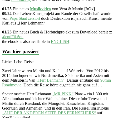
01/25
Ein neues
Musikvideo
von Vera & Martin [frOx]
09/24
Das LebensKunstprojekt am Rande der Gesellschaft wurde
von
Papa Staat zerstört
doch Destruktion ist ja auch Kunst, meinte
Karl aus „Herr Lehmann“
01/23
Ein neues Buch & Hörbuchprojekt zum Download bereit :::
/dentiFikt!on
the ebook is also available in
ENGLISH
!
Was hier passiert
Liebe. Lebe. Reise.
Zwei Jahre waren Martin und Kathi auf Weltreise. Von 2012 bis
2014 durchquerten wir Nordamerika, Südamerika und Asien mit
dem Mitsubishi Van
„Herr Lehmann“
. Daraus entstand ein
90min
Roadmovie
. Doch die Reise hörte eigentlich nie ganz auf …
Später machte Herr Lehmann
„MR PINK“
Platz – ein L300 mit
Allradumbau und leichter Wohnkabine. Dieser fuhr Teresa und
Martin durch Russland, die Mongolei, Kasachstan, Kirgistan,
Georgien und Armenien, und in den Iran. Die ReiseFilmTrilogie
„AUF DER ANDEREN SEITE DES FERNSEHERS“
auf
YouTube online!