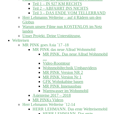
Teil 1 – IN 927 KM RECHTS
Teil 2 – ABFAHRT INS NICHTS
Teil 3 – DAS ENDE VOM TELLERRAND
Herr Lehmanns Weltreise – auf 4 Rädern um den
Globus
Warum unsere Filme nun KOSTENLOS im Netz
landen
Unser Projekt. Deine Unterstützung.
Weltreisen
MR PINK goes Asia ´17 -18
MR PINK das neue Allrad Wohnmobil
MR PINK. Das neue Allrad Wohnmobil
…
Video-Roomtour
Wohnmobiltechnik Umbauvideos
MR PINK Version NR 2
MR PINK Version Nr 1
GFK Wohnkabine bauen
MR PINK Innenausbau
Warmwasser im Wohnmobil
Asienreise 2017 – 2018
MR PINKs Videos
Herr Lehmanns Weltreise ´12-14
HERR LEHMANN. Das erste Weltreisemobil
HERR LEHMANN. Das erste