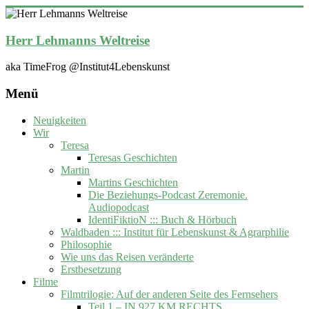
Zum
Inhalt
springen
Herr Lehmanns Weltreise
aka TimeFrog @Institut4Lebenskunst
Menü
Neuigkeiten
Wir
Teresa
Teresas Geschichten
Martin
Martins Geschichten
Die Beziehungs-Podcast Zeremonie.
Audiopodcast
IdentiFiktioN ::: Buch & Hörbuch
Waldbaden ::: Institut für Lebenskunst & Agrarphilie
Philosophie
Wie uns das Reisen veränderte
Erstbesetzung
Filme
Filmtrilogie: Auf der anderen Seite des Fernsehers
Teil 1 – IN 927 KM RECHTS