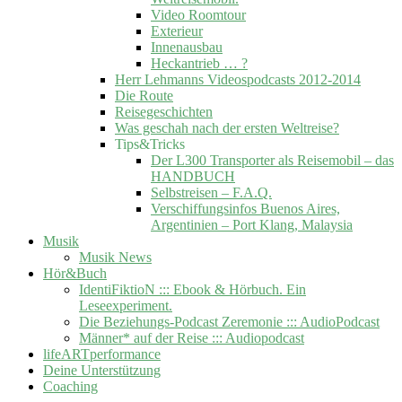
Video Roomtour
Exterieur
Innenausbau
Heckantrieb … ?
Herr Lehmanns Videospodcasts 2012-2014
Die Route
Reisegeschichten
Was geschah nach der ersten Weltreise?
Tips&Tricks
Der L300 Transporter als Reisemobil – das
HANDBUCH
Selbstreisen – F.A.Q.
Verschiffungsinfos Buenos Aires,
Argentinien – Port Klang, Malaysia
Musik
Musik News
Hör&Buch
IdentiFiktioN ::: Ebook & Hörbuch. Ein
Leseexperiment.
Die Beziehungs-Podcast Zeremonie ::: AudioPodcast
Männer* auf der Reise ::: Audiopodcast
lifeARTperformance
Deine Unterstützung
Coaching