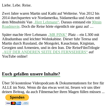
Liebe. Lebe. Reise.
Zwei Jahre waren Martin und Kathi auf Weltreise. Von 2012 bis
2014 durchquerten wir Nordamerika, Südamerika und Asien mit
dem Mitsubishi Van
„Herr Lehmann“
. Daraus entstand ein
90min
Roadmovie
. Doch die Reise hörte eigentlich nie ganz auf …
Später machte Herr Lehmann
„MR PINK“
Platz – ein L300 mit
Allradumbau und leichter Wohnkabine. Dieser fuhr Teresa und
Martin durch Russland, die Mongolei, Kasachstan, Kirgistan,
Georgien und Armenien, und in den Iran. Die ReiseFilmTrilogie
„AUF DER ANDEREN SEITE DES FERNSEHERS“
auf
YouTube online!
Euch gefallen unsere Inhalte?
Über 50 kostenlose Videopodcasts & Dokumentationen for free für
ALLE im Netz. Wenn dir das etwas wert ist, freuen wir uns über
deinen Beitrag, da auch Filmemacher ihren Magen füllen müssen ...