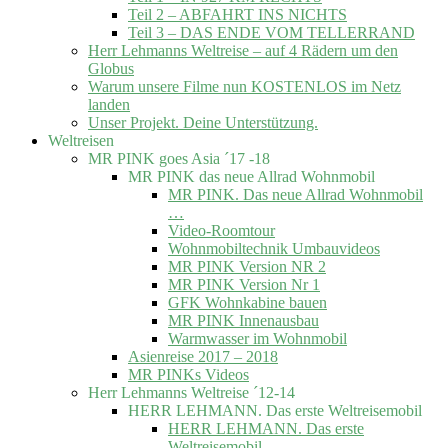
Teil 2 – ABFAHRT INS NICHTS
Teil 3 – DAS ENDE VOM TELLERRAND
Herr Lehmanns Weltreise – auf 4 Rädern um den
Globus
Warum unsere Filme nun KOSTENLOS im Netz
landen
Unser Projekt. Deine Unterstützung.
Weltreisen
MR PINK goes Asia ´17 -18
MR PINK das neue Allrad Wohnmobil
MR PINK. Das neue Allrad Wohnmobil
…
Video-Roomtour
Wohnmobiltechnik Umbauvideos
MR PINK Version NR 2
MR PINK Version Nr 1
GFK Wohnkabine bauen
MR PINK Innenausbau
Warmwasser im Wohnmobil
Asienreise 2017 – 2018
MR PINKs Videos
Herr Lehmanns Weltreise ´12-14
HERR LEHMANN. Das erste Weltreisemobil
HERR LEHMANN. Das erste
Weltreisemobil.