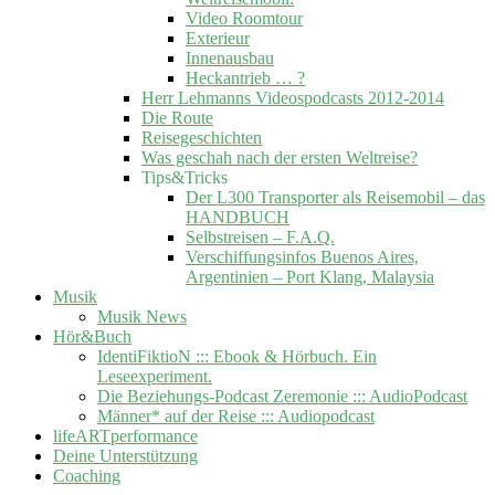
Video Roomtour
Exterieur
Innenausbau
Heckantrieb … ?
Herr Lehmanns Videospodcasts 2012-2014
Die Route
Reisegeschichten
Was geschah nach der ersten Weltreise?
Tips&Tricks
Der L300 Transporter als Reisemobil – das
HANDBUCH
Selbstreisen – F.A.Q.
Verschiffungsinfos Buenos Aires,
Argentinien – Port Klang, Malaysia
Musik
Musik News
Hör&Buch
IdentiFiktioN ::: Ebook & Hörbuch. Ein
Leseexperiment.
Die Beziehungs-Podcast Zeremonie ::: AudioPodcast
Männer* auf der Reise ::: Audiopodcast
lifeARTperformance
Deine Unterstützung
Coaching