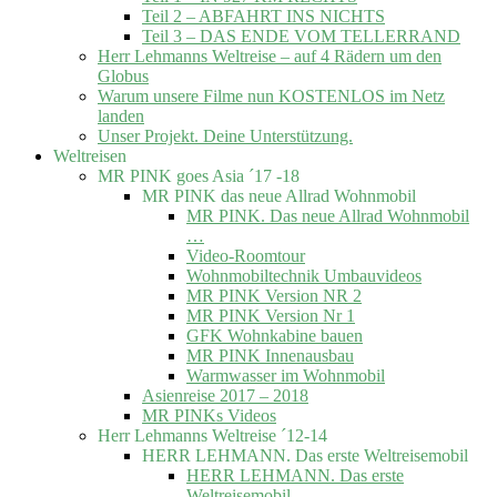
Teil 2 – ABFAHRT INS NICHTS
Teil 3 – DAS ENDE VOM TELLERRAND
Herr Lehmanns Weltreise – auf 4 Rädern um den
Globus
Warum unsere Filme nun KOSTENLOS im Netz
landen
Unser Projekt. Deine Unterstützung.
Weltreisen
MR PINK goes Asia ´17 -18
MR PINK das neue Allrad Wohnmobil
MR PINK. Das neue Allrad Wohnmobil
…
Video-Roomtour
Wohnmobiltechnik Umbauvideos
MR PINK Version NR 2
MR PINK Version Nr 1
GFK Wohnkabine bauen
MR PINK Innenausbau
Warmwasser im Wohnmobil
Asienreise 2017 – 2018
MR PINKs Videos
Herr Lehmanns Weltreise ´12-14
HERR LEHMANN. Das erste Weltreisemobil
HERR LEHMANN. Das erste
Weltreisemobil.