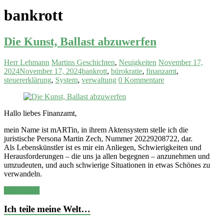
bankrott
Die Kunst, Ballast abzuwerfen
Herr Lehmann
Martins Geschichten
,
Neuigkeiten
November 17,
2024
November 17, 2024
bankrott
,
bürokratie
,
finanzamt
,
steuererklärung
,
System
,
verwaltung
0 Kommentare
Hallo liebes Finanzamt,
mein Name ist mARTin, in ihrem Aktensystem stelle ich die
juristische Persona Martin Zech, Nummer 20229208722, dar.
Als Lebenskünstler ist es mir ein Anliegen, Schwierigkeiten und
Herausforderungen – die uns ja allen begegnen – anzunehmen und
umzudeuten, und auch schwierige Situationen in etwas Schönes zu
verwandeln.
Weiterlesen
Ich teile meine Welt…