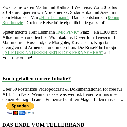
Zwei Jahre waren Martin und Kathi auf Weltreise. Von 2012 bis
2014 durchquerten wir Nordamerika, Südamerika und Asien mit
dem Mitsubishi Van
„Herr Lehmann“
. Daraus entstand ein
90min
Roadmovie
. Doch die Reise hörte eigentlich nie ganz auf …
Später machte Herr Lehmann
„MR PINK“
Platz – ein L300 mit
Allradumbau und leichter Wohnkabine. Dieser fuhr Teresa und
Martin durch Russland, die Mongolei, Kasachstan, Kirgistan,
Georgien und Armenien, und in den Iran. Die ReiseFilmTrilogie
„AUF DER ANDEREN SEITE DES FERNSEHERS“
auf
YouTube online!
Euch gefallen unsere Inhalte?
Über 50 kostenlose Videopodcasts & Dokumentationen for free für
ALLE im Netz. Wenn dir das etwas wert ist, freuen wir uns über
deinen Beitrag, da auch Filmemacher ihren Magen füllen müssen ...
DAS ENDE VOM TELLERRAND