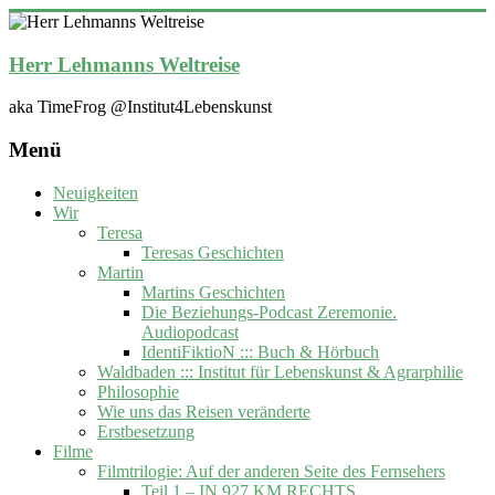
Zum
Inhalt
springen
Herr Lehmanns Weltreise
aka TimeFrog @Institut4Lebenskunst
Menü
Neuigkeiten
Wir
Teresa
Teresas Geschichten
Martin
Martins Geschichten
Die Beziehungs-Podcast Zeremonie.
Audiopodcast
IdentiFiktioN ::: Buch & Hörbuch
Waldbaden ::: Institut für Lebenskunst & Agrarphilie
Philosophie
Wie uns das Reisen veränderte
Erstbesetzung
Filme
Filmtrilogie: Auf der anderen Seite des Fernsehers
Teil 1 – IN 927 KM RECHTS