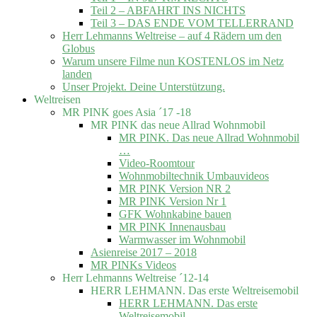
Teil 2 – ABFAHRT INS NICHTS
Teil 3 – DAS ENDE VOM TELLERRAND
Herr Lehmanns Weltreise – auf 4 Rädern um den
Globus
Warum unsere Filme nun KOSTENLOS im Netz
landen
Unser Projekt. Deine Unterstützung.
Weltreisen
MR PINK goes Asia ´17 -18
MR PINK das neue Allrad Wohnmobil
MR PINK. Das neue Allrad Wohnmobil
…
Video-Roomtour
Wohnmobiltechnik Umbauvideos
MR PINK Version NR 2
MR PINK Version Nr 1
GFK Wohnkabine bauen
MR PINK Innenausbau
Warmwasser im Wohnmobil
Asienreise 2017 – 2018
MR PINKs Videos
Herr Lehmanns Weltreise ´12-14
HERR LEHMANN. Das erste Weltreisemobil
HERR LEHMANN. Das erste
Weltreisemobil.