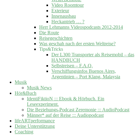
Video Roomtour
Exterieur
Innenausbau
Heckantrieb … ?
Herr Lehmanns Videospodcasts 2012-2014
Die Route
Reisegeschichten
Was geschah nach der ersten Weltreise?
Tips&Tricks
Der L300 Transporter als Reisemobil – das
HANDBUCH
Selbstreisen – F.A.Q.
Verschiffungsinfos Buenos Aires,
Argentinien – Port Klang, Malaysia
Musik
Musik News
Hör&Buch
IdentiFiktioN ::: Ebook & Hörbuch. Ein
Leseexperiment.
Die Beziehungs-Podcast Zeremonie ::: AudioPodcast
Männer* auf der Reise ::: Audiopodcast
lifeARTperformance
Deine Unterstützung
Coaching