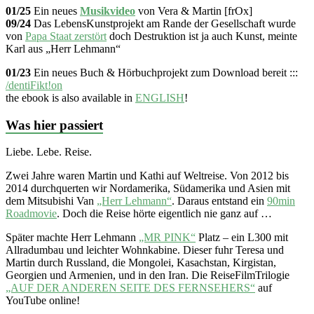
01/25
Ein neues
Musikvideo
von Vera & Martin [frOx]
09/24
Das LebensKunstprojekt am Rande der Gesellschaft wurde
von
Papa Staat zerstört
doch Destruktion ist ja auch Kunst, meinte
Karl aus „Herr Lehmann“
01/23
Ein neues Buch & Hörbuchprojekt zum Download bereit :::
/dentiFikt!on
the ebook is also available in
ENGLISH
!
Was hier passiert
Liebe. Lebe. Reise.
Zwei Jahre waren Martin und Kathi auf Weltreise. Von 2012 bis
2014 durchquerten wir Nordamerika, Südamerika und Asien mit
dem Mitsubishi Van
„Herr Lehmann“
. Daraus entstand ein
90min
Roadmovie
. Doch die Reise hörte eigentlich nie ganz auf …
Später machte Herr Lehmann
„MR PINK“
Platz – ein L300 mit
Allradumbau und leichter Wohnkabine. Dieser fuhr Teresa und
Martin durch Russland, die Mongolei, Kasachstan, Kirgistan,
Georgien und Armenien, und in den Iran. Die ReiseFilmTrilogie
„AUF DER ANDEREN SEITE DES FERNSEHERS“
auf
YouTube online!