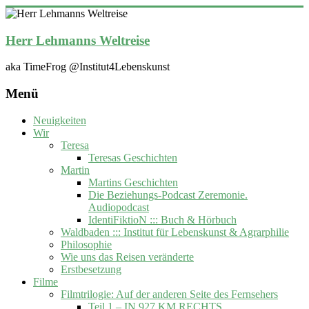
Zum
Inhalt
springen
Herr Lehmanns Weltreise
aka TimeFrog @Institut4Lebenskunst
Menü
Neuigkeiten
Wir
Teresa
Teresas Geschichten
Martin
Martins Geschichten
Die Beziehungs-Podcast Zeremonie.
Audiopodcast
IdentiFiktioN ::: Buch & Hörbuch
Waldbaden ::: Institut für Lebenskunst & Agrarphilie
Philosophie
Wie uns das Reisen veränderte
Erstbesetzung
Filme
Filmtrilogie: Auf der anderen Seite des Fernsehers
Teil 1 – IN 927 KM RECHTS