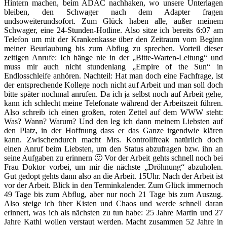
Hintern machen, beim ADAC nachhaken, wo unsere Unterlagen
bleiben, den Schwager nach dem Adapter fragen
undsoweiterundsofort. Zum Glück haben alle, außer meinem
Schwager, eine 24-Stunden-Hotline. Also sitze ich bereits 6:07 am
Telefon um mit der Krankenkasse über den Zeitraum vom Beginn
meiner Beurlaubung bis zum Abflug zu sprechen. Vorteil dieser
zeitigen Anrufe: Ich hänge nie in der „Bitte-Warten-Leitung“ und
muss mir auch nicht stundenlang „Empire of the Sun“ in
Endlosschleife anhören. Nachteil: Hat man doch eine Fachfrage, ist
der entsprechende Kollege noch nicht auf Arbeit und man soll doch
bitte später nochmal anrufen. Da ich ja selbst noch auf Arbeit gehe,
kann ich schlecht meine Telefonate während der Arbeitszeit führen.
Also schreib ich einen großen, roten Zettel auf dem WWW steht:
Was? Wann? Warum? Und den leg ich dann meinem Liebsten auf
den Platz, in der Hoffnung dass er das Ganze irgendwie klären
kann. Zwischendurch macht Mrs. Kontrollfreak natürlich doch
einen Anruf beim Liebsten, um den Status abzufragen bzw. ihn an
seine Aufgaben zu erinnern 🙂 Vor der Arbeit gehts schnell noch bei
Frau Doktor vorbei, um mir die nächste „Dröhnung“ abzuholen.
Gut gedopt gehts dann also an die Arbeit. 15Uhr. Nach der Arbeit ist
vor der Arbeit. Blick in den Terminkalender. Zum Glück immernoch
49 Tage bis zum Abflug, aber nur noch 21 Tage bis zum Auszug.
Also steige ich über Kisten und Chaos und werde schnell daran
erinnert, was ich als nächsten zu tun habe: 25 Jahre Martin und 27
Jahre Kathi wollen verstaut werden. Macht zusammen 52 Jahre in