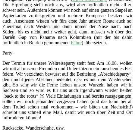
Die Erprobung steht noch aus, wird aber hoffentlich nicht all zu
schwer sein. Außerdem können wir noch auf einen ganzen Stapel an
Papierkarten zurückgreifen und mehrere Kompasse besitzen wir
auch. Ansonsten wissen wir fürs erste Jahr unsere Route auch so:
Zuerstmal nach Westen und dann immer der Nase nach, nach
Süden, bis es nicht mehr weiter geht, dann müssen wir über den
Darién Gap von Panama nach Kolumbien (mit der bis dahin
hoffentlich in Betrieb genommenen
Fähre
) übersetzen.
Party
Der Termin für unsere Weltreiseparty steht fest: Am 18.08. wollen
wir mit all unseren Freunden und Unterstützern ein rauschendes Fest
feiern. Wir verzichten bewusst auf die Betitelung „Abschiedsparty“,
denn nicht jeder Abschied bedeutet, dass es auch ein Wiedersehen
gibt. So sehr wir die Ferne lieben unsere Wurzeln haben wir in
Sachsen und so wird es für uns auch irgendwann wieder heißen
„back to the roots“ 😉 Viele Einladungen sind bereits rausgegangen,
sollten wir noch jemanden vergessen haben (und das kann bei all
dem Trubel schon mal vorkommen – wir bitten um Nachsicht!)
schreibt uns schnell eine Mail, damit wir euch über Zeit und Ort
informieren können!
Rucksäcke, Wanderschuhe, usw.