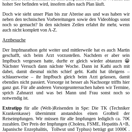
hoher See befinden wird, insofern alles nach Plan läuft.
Doch wie sieht unser Plan bis zur Abreise aus und was haben wir
neben den technischen Vorbereitungen sowie den Videoblogs sonst
noch so gemacht? In den nächsten Zeilen erfahrt ihr mehr, wenn
auch nicht komplett von A-Z.
Arztbesuche
Der Impfmarathon geht weiter und mittlerweile hat es auch Martin
geschafft, sich beim Arzt vorzustellen. Nachdem er aber sein
Impfbuch vergessen hatte, durfte er gleich wieder abtanzen 😀
Nächster Versuch dann nächste Woche. Dann ist Kathi auch mit
dabei, damit diesmal nichts schief geht. Kathi hat übrigens –
schlauerweise – ihr Impfbuch gleich beim Arzt gelassen, damit
ebendies nicht passiert. Vorsorge ist besser als Nachsorge triffts hier
ganz gut. Für alle anderen Vorsorgeuntersuchen haben wir Termine,
sprich Zahnarzt und was bei Mann und Frau sonst noch so
notwendig ist.
Extratipp
für alle (Welt-)Reisenden in Spe: Die TK (Techniker
Krankenkasse) übernimmt anstandslos einen Großteil der
Reiseimpfungen. Wir müssen für alle Impfungen lediglich ca. 70€
zuzahlen. Der Preis der Impfungen (Cholera, FSME, Hepatitis A+B,
Japanische Enzephalitis, Tollwut und Typhus) beträgt gut 1000€ .