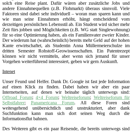
solch eine Reise plant. Dafür wären aber zusätzliche Jobs und
andere Einnahmequellen (z.B. Flohmarkt) überaus sinnvoll. Viele
Faktoren sind dabei sehr individuell – woran man sparen kann und
wie man seine Einnahmen erhöht, hängt entscheidend vom
derzeitigen persönlichen Lebensstil ab. Ein Student wird sicher mehr
Zeit fürs jobben und Möglichkeiten (z.B. WG statt Singlewohnung)
für so eine Optimierung haben, als ein Familienvater zweier Kinder.
Der wiederum hat (wahrscheinlich) bereits mehr Geld auf der hohen
Kante erwirtschaftet, als Studentin Anna Müllermeierschulze im
dritten Semester Rohstoff-Geowissenschaften. Ein Patentrezept
können wir nicht vermitteln, aber wenn sich jemand für unser
Vorgehen weiterführend interessiert, geben wir gern Auskunft.
Intenet
Unser Feund und Helfer. Dank Dr. Google ist fast jede Information
auf einen Klick zu finden. Dabei haben wir aber ein paar
Internetseiten, auf denen wir beinahe täglich unterwegs sind:
Offroad Forum
;
4×4 Forum
;
Weltreiseforum
;
Weltreiseforum für
Selbstfahrer
;
Panamericana Forum
. All diese Foren sind
weitesgehend unübersichtlich und unstrukturiert, aber dank
Suchfunktion kann man sich dort seinen Weg durch die
Informationsflut bahnen.
Des Weiteren gibt es ein paar Reisende, die bereits unterwegs sind