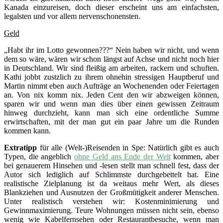
Kanada einzureisen, doch dieser erscheint uns am einfachsten,
legalsten und vor allem nervenschonensten.
Geld
„Habt ihr im Lotto gewonnen???“ Nein haben wir nicht, und wenn
dem so wäre, wären wir schon längst auf Achse und nicht noch hier
in Deutschland. Wir sind fleißig am arbeiten, rackern und schuften.
Kathi jobbt zustzlich zu ihrem ohnehin stressigen Hauptberuf und
Martin nimmt eben auch Aufträge an Wochenenden oder Feiertagen
an. Von nix komm nix. Jeden Cent den wir abzweigen können,
sparen wir und wenn man dies über einen gewissen Zeitraum
hinweg durchzieht, kann man sich eine ordentliche Summe
erwirtschaften, mit der man gut ein paar Jahre um die Runden
kommen kann.
Extratipp
für alle (Welt-)Reisenden in Spe: Natürlich gibt es auch
Typen, die angeblich
ohne Geld ans Ende der Welt
kommen, aber
bei genauerem Hinsehen und -lesen stellt man schnell fest, dass der
Autor sich lediglich auf Schlimmste durchgebettelt hat. Eine
realistische Zielplanung ist da weitaus mehr Wert, als dieses
Blankziehen und Ausnutzen der Großmütigkeit anderer Menschen.
Unter realistisch verstehen wir: Kostenminimierung und
Gewinnmaximierung. Teure Wohnungen müssen nicht sein, ebenso
wenig wie Kabelfernsehen oder Restaurantbesuche, wenn man