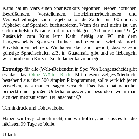
Kathi hat im März einen Spanischkurs begonnen. Neben höflichen
Begrüßungen, Vorstellungen, Hotelzimmerbuchungen und
Verabschiedungen kann sie jetzt schon die Zahlen bis 100 und das
Alphabet auf Spanisch buchstabieren. Wenn das mal nichts ist, um
sich im tiefsten Nicaragua durchzuschlagen (Achtung Ironie!!!) 🙂
Zusätzlich zum Kurs lernt Kathi fleißig am PC mit dem
Langenscheidts Spanisch Trainer und eventuell wird sie noch
Privatstunden nehmen. Wir haben aber auch gehört, dass es sehr
günstige Sprachschulen z.B. in Guatemala gibt und so liebäugeln
wir damit einen Kurs in Zentralamerika zu belegen.
Extratipp
für alle (Welt-)Reisenden in Spe: Von Langenscheidt gibt
es das das
Ohne Wörter Buch
. Mit diesem Zeigewörterbuch,
bestehend aus über 500 simplen Piktogrammen, sollte wirklich jeder
verstehen, was man zu sagen versucht. Das Buch hat nebenbei
bemerkt einen großen Unterhaltungswert, insbesondere wenn man
sich den medizinischen Teil anschaut 😉
Termindruck und Tohuwabohu
Haben wir bis jetzt noch nicht, und wir hoffen, auch dass es für die
nächsten 99 Tage so bleibt.
Urlaub