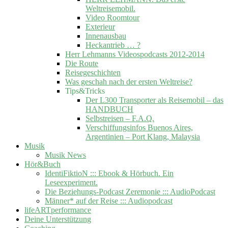
Weltreisemobil.
Video Roomtour
Exterieur
Innenausbau
Heckantrieb … ?
Herr Lehmanns Videospodcasts 2012-2014
Die Route
Reisegeschichten
Was geschah nach der ersten Weltreise?
Tips&Tricks
Der L300 Transporter als Reisemobil – das
HANDBUCH
Selbstreisen – F.A.Q.
Verschiffungsinfos Buenos Aires,
Argentinien – Port Klang, Malaysia
Musik
Musik News
Hör&Buch
IdentiFiktioN ::: Ebook & Hörbuch. Ein
Leseexperiment.
Die Beziehungs-Podcast Zeremonie ::: AudioPodcast
Männer* auf der Reise ::: Audiopodcast
lifeARTperformance
Deine Unterstützung