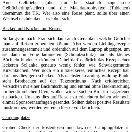
Auch Gelbfieber (aber nur bei staatlich zugelassene
Gelbfieberimpfstellen) und die Malariaprophylaxe (Tabletten)
übernimmt die TK. Wer also eine Reise plant, sollte über einen
Wechsel nachdenken – es lohnt sich!
Backen und Kochen auf Reisen
So langsam macht Frau sich dann auch Gedanken, welche Gerichte
man auf Reisen zubereiten könnte. Also werden Lieblingsrezepte
zusammengesammelt und ordentlich auf dem Laptop abgetippt, um
sie dann in Folie laminieren (Schmutzschutz) und als kleines
Büchlein binden zu können. Dabei darf natürlich das Rezept einer
leckeren Soljanka genauso wenig fehlen wie Schwiegermuttis
Kirschkuchen. Wer noch ein ultraleckeres, einfaches Rezept hat,
darf uns dies gern schicken. Als nächster Learning-by-doing-Punkt
steht Brotbacken auf der Tagesordnung. Nach erfolgreichen
Versuchen mit einer Backmischung und einmal ohne Backmischung
im herkömmlichen Ofen, wollen wir versuchen Brot im Lagerfeuer
zu backen. Um uns dies auf Reisen zu erleichtern haben wir noch
einmal Sponsorenanfragen gesendet. Sollten dabei positive Resultate
rauskommen, werden wir euch hier davon berichten.
Campingplätze
Grober Check der kostenlosen und low-cost Campingplätze in