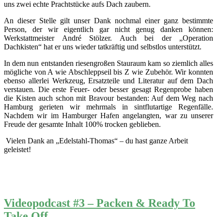
uns zwei echte Prachtstücke aufs Dach zaubern.
An dieser Stelle gilt unser Dank nochmal einer ganz bestimmte
Person, der wir eigentlich gar nicht genug danken können:
Werkstattmeister André Stölzer. Auch bei der „Operation
Dachkisten“ hat er uns wieder tatkräftig und selbstlos unterstützt.
In dem nun entstanden riesengroßen Stauraum kam so ziemlich alles
mögliche von A wie Abschleppseil bis Z wie Zubehör. Wir konnten
ebenso allerlei Werkzeug, Ersatzteile und Literatur auf dem Dach
verstauen. Die erste Feuer- oder besser gesagt Regenprobe haben
die Kisten auch schon mit Bravour bestanden: Auf dem Weg nach
Hamburg gerieten wir mehrmals in sintflutartige Regenfälle.
Nachdem wir im Hamburger Hafen angelangten, war zu unserer
Freude der gesamte Inhalt 100% trocken geblieben.
Vielen Dank an „Edelstahl-Thomas“ – du hast ganze Arbeit
geleistet!
Videopodcast #3 – Packen & Ready To
Take Off