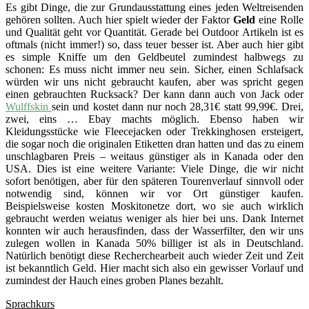
Es gibt Dinge, die zur Grundausstattung eines jeden Weltreisenden
gehören sollten. Auch hier spielt wieder der Faktor
Geld
eine Rolle
und Qualität geht vor Quantität. Gerade bei Outdoor Artikeln ist es
oftmals (nicht immer!) so, dass teuer besser ist. Aber auch hier gibt
es simple Kniffe um den Geldbeutel zumindest halbwegs zu
schonen: Es muss nicht immer neu sein. Sicher, einen Schlafsack
würden wir uns nicht gebraucht kaufen, aber was spricht gegen
einen gebrauchten Rucksack? Der kann dann auch von Jack oder
Wulffskin
sein und kostet dann nur noch 28,31€ statt 99,99€. Drei,
zwei, eins … Ebay machts möglich. Ebenso haben wir
Kleidungsstücke wie Fleecejacken oder Trekkinghosen ersteigert,
die sogar noch die originalen Etiketten dran hatten und das zu einem
unschlagbaren Preis – weitaus günstiger als in Kanada oder den
USA. Dies ist eine weitere Variante: Viele Dinge, die wir nicht
sofort benötigen, aber für den späteren Tourenverlauf sinnvoll oder
notwendig sind, können wir vor Ort günstiger kaufen.
Beispielsweise kosten Moskitonetze dort, wo sie auch wirklich
gebraucht werden weiatus weniger als hier bei uns. Dank Internet
konnten wir auch herausfinden, dass der Wasserfilter, den wir uns
zulegen wollen in Kanada 50% billiger ist als in Deutschland.
Natürlich benötigt diese Recherchearbeit auch wieder Zeit und Zeit
ist bekanntlich Geld. Hier macht sich also ein gewisser Vorlauf und
zumindest der Hauch eines groben Planes bezahlt.
Sprachkurs