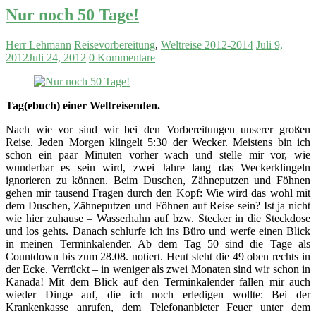
Nur noch 50 Tage!
Herr Lehmann
Reisevorbereitung
,
Weltreise 2012-2014
Juli 9,
2012
Juli 24, 2012
0 Kommentare
Tag(ebuch) einer Weltreisenden.
Nach wie vor sind wir bei den Vorbereitungen unserer großen
Reise. Jeden Morgen klingelt 5:30 der Wecker. Meistens bin ich
schon ein paar Minuten vorher wach und stelle mir vor, wie
wunderbar es sein wird, zwei Jahre lang das Weckerklingeln
ignorieren zu können. Beim Duschen, Zähneputzen und Föhnen
gehen mir tausend Fragen durch den Kopf: Wie wird das wohl mit
dem Duschen, Zähneputzen und Föhnen auf Reise sein? Ist ja nicht
wie hier zuhause – Wasserhahn auf bzw. Stecker in die Steckdose
und los gehts. Danach schlurfe ich ins Büro und werfe einen Blick
in meinen Terminkalender. Ab dem Tag 50 sind die Tage als
Countdown bis zum 28.08. notiert. Heut steht die 49 oben rechts in
der Ecke. Verrückt – in weniger als zwei Monaten sind wir schon in
Kanada! Mit dem Blick auf den Terminkalender fallen mir auch
wieder Dinge auf, die ich noch erledigen wollte: Bei der
Krankenkasse anrufen, dem Telefonanbieter Feuer unter dem