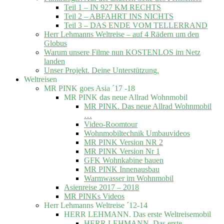
Teil 1 – IN 927 KM RECHTS
Teil 2 – ABFAHRT INS NICHTS
Teil 3 – DAS ENDE VOM TELLERRAND
Herr Lehmanns Weltreise – auf 4 Rädern um den
Globus
Warum unsere Filme nun KOSTENLOS im Netz
landen
Unser Projekt. Deine Unterstützung.
Weltreisen
MR PINK goes Asia ´17 -18
MR PINK das neue Allrad Wohnmobil
MR PINK. Das neue Allrad Wohnmobil
…
Video-Roomtour
Wohnmobiltechnik Umbauvideos
MR PINK Version NR 2
MR PINK Version Nr 1
GFK Wohnkabine bauen
MR PINK Innenausbau
Warmwasser im Wohnmobil
Asienreise 2017 – 2018
MR PINKs Videos
Herr Lehmanns Weltreise ´12-14
HERR LEHMANN. Das erste Weltreisemobil
HERR LEHMANN. Das erste