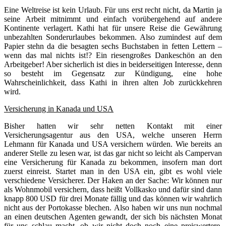
Eine Weltreise ist kein Urlaub. Für uns erst recht nicht, da Martin ja
seine Arbeit mitnimmt und einfach vorübergehend auf andere
Kontinente verlagert. Kathi hat für unsere Reise die Gewährung
unbezahlten Sonderurlaubes bekommen. Also zumindest auf dem
Papier stehn da die besagten sechs Buchstaben in fetten Lettern –
wenn das mal nichts ist!? Ein riesengroßes Dankeschön an den
Arbeitgeber! Aber sicherlich ist dies in beiderseitigen Interesse, denn
so besteht im Gegensatz zur Kündigung, eine hohe
Wahrscheinlichkeit, dass Kathi in ihren alten Job zurückkehren
wird.
Versicherung in Kanada und USA
Bisher hatten wir sehr netten Kontakt mit einer
Versicherungsagentur aus den USA, welche unseren Herrn
Lehmann für Kanada und USA versichern würden. Wie bereits an
anderer Stelle zu lesen war, ist das gar nicht so leicht als Campervan
eine Versicherung für Kanada zu bekommen, insofern man dort
zuerst einreist. Startet man in den USA ein, gibt es wohl viele
verschiedene Versicherer. Der Haken an der Sache: Wir können nur
als Wohnmobil versichern, dass heißt Vollkasko und dafür sind dann
knapp 800 USD für drei Monate fällig und das können wir wahrlich
nicht aus der Portokasse blechen. Also haben wir uns nun nochmal
an einen deutschen Agenten gewandt, der sich bis nächsten Monat
für uns schlau macht, ob wir nicht doch noch eine preiswertere,