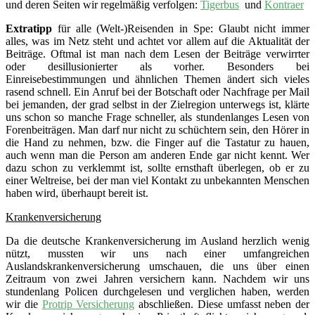
und deren Seiten wir regelmäßig verfolgen:
Tigerbus
und
Kontraer
Extratipp
für alle (Welt-)Reisenden in Spe: Glaubt nicht immer
alles, was im Netz steht und achtet vor allem auf die Aktualität der
Beiträge. Oftmal ist man nach dem Lesen der Beiträge verwirrter
oder desillusionierter als vorher. Besonders bei
Einreisebestimmungen und ähnlichen Themen ändert sich vieles
rasend schnell. Ein Anruf bei der Botschaft oder Nachfrage per Mail
bei jemanden, der grad selbst in der Zielregion unterwegs ist, klärte
uns schon so manche Frage schneller, als stundenlanges Lesen von
Forenbeiträgen. Man darf nur nicht zu schüchtern sein, den Hörer in
die Hand zu nehmen, bzw. die Finger auf die Tastatur zu hauen,
auch wenn man die Person am anderen Ende gar nicht kennt. Wer
dazu schon zu verklemmt ist, sollte ernsthaft überlegen, ob er zu
einer Weltreise, bei der man viel Kontakt zu unbekannten Menschen
haben wird, überhaupt bereit ist.
Krankenversicherung
Da die deutsche Krankenversicherung im Ausland herzlich wenig
nützt, mussten wir uns nach einer umfangreichen
Auslandskrankenversicherung umschauen, die uns über einen
Zeitraum von zwei Jahren versichern kann. Nachdem wir uns
stundenlang Policen durchgelesen und verglichen haben, werden
wir die
Protrip Versicherung
abschließen. Diese umfasst neben der