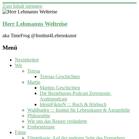
Zum Inhalt springen
Herr Lehmanns Weltreise
aka TimeFrog @Institut4Lebenskunst
Menü
Neuigkeiten
Wir
Teresa
Teresas Geschichten
Martin
Martins Geschichten
Die Beziehungs-Podcast Zeremonie.
Audiopodcast
IdentiFiktioN ::: Buch & Hörbuch
Waldbaden ::: Institut für Lebenskunst & Agrarphilie
Philosophie
Wie uns das Reisen veränderte
Erstbesetzung
Filme
Filmtrilogie: Auf der anderen Seite des Fernsehers