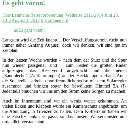
Es geht voran!
Herr Lehmann
Reisevorbereitung
,
Weltreise 2012-2014
Juni 20,
2012
August 3, 2012
0 Kommentare
Langsam wird die Zeit knapp… Der Verschiffungstermin rückt nun
immer näher (Anfang August), doch wir denken, wir sind gut im
Zeitplan.
In der letzten Woche wurden – nach dem der Sturz und die Spur
nun wieder passgenau sind – zum Testen die großen Räder
aufgezogen, das Reserverad angebracht und die neuen
„Sandbleche“ (Auffahrrampen) an der Heckklappe verbaut. Auch
die Solarzellen arbeiten nun freundlicherweise mit dem Solarregler
zusammen und bringen sogar bei bewölktem Himmel 5A (!).
Jedenfalls brauchen wir uns um den Strom keine Sorgen zu machen.
Auch im Innenraum sind wir ein wenig weiter gekommen. An
vielen Ecken und Klappen wurde ein Kantenschutz angebracht, um
die Abnutzung in Grenzen zu halten. Dem Kofferraum haben wir
eine Frischzellenkur verpasst, so dass unsere Wasserkanister nun
ordentlich verstaut sind.