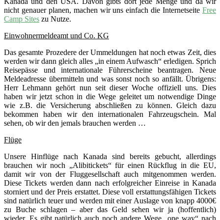
Kanada und den USA. Davon gibts dort jede Menge und da wir
nicht genauer planen, machen wir uns einfach die Internetseite
Free
Camp Sites
zu Nutze.
Einwohnermeldeamt und Co. KG
Das gesamte Prozedere der Ummeldungen hat noch etwas Zeit, dies
werden wir dann gleich alles „in einem Aufwasch“ erledigen. Sprich
Reisepässe und internationale Führerscheine beantragen. Neue
Meldeadresse übermitteln und was sonst noch so anfällt. Übrigens:
Herr Lehmann gehört nun seit dieser Woche offiziell uns. Dies
haben wir jetzt schon in die Wege geleitet um notwendige Dinge
wie z.B. die Versicherung abschließen zu können. Gleich dazu
bekommen haben wir den internationalen Fahrzeugschein. Mal
sehen, ob wir den jemals brauchen werden …
Flüge
Unsere Hinflüge nach Kanada sind bereits gebucht, allerdings
brauchen wir noch „Alibitickets“ für einen Rückflug in die EU,
damit wir von der Fluggesellschaft auch mitgenommen werden.
Diese Tickets werden dann nach erfolgreicher Einreise in Kanada
storniert und der Preis erstattet. Diese voll erstattungsfähigen Tickets
sind natürlich teuer und werden mit einer Auslage von knapp 4000€
zu Buche schlagen – aber das Geld sehen wir ja (hoffentlich)
wieder. Es gibt natürlich auch noch andere Wege „one way“ nach