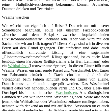
reine Haftpflichtversicherung bekommen können. Abwarten,
Daumen drücken und Tee trinken …
Wäsche waschen
Wie wäscht man eigentlich auf Reisen? Das wir uns mit unserer
Solardusche begnügen, sollte seit unserem Facebookbericht
„Duschen auf dem Parkplatz zwischen kopfschüttelnden
Luxuswohnmobilfahrern“ bekannt sein. Aber was wird mit den
Sachen, die wir am Leib tragen??? Dieser Frage sind wir in diversen
Foren auf den Grund gegangen. Die einfachste und dabei auch
offensichtlich sinnvollste Lösung ist eine sogenannte
„Globetrotterwaschmaschine“. Klingt spannend, ist es auch: Man
benötigt einen Farbeimer (Billigvariante à la Herr Lehmann) oder
ein
Weithalsfass
(Luxusvariante *grins*). In diesen Eimer füllt man
Wäsche, Wasser, ein paar runde Kiesel und Waschmittel. Den Eimer
vor Fahrtantritt einfach aufs Dach schnallen und durch die
Vibrationen beim Fahren schüttelt sich der Eimer von alleine.
Danach muss „nur“ noch ausgespült werden. Das Waschmittel
variiert dabei von handelsüblichen Persil und Co., über Haar- und
Duschgel bis hin zu indischen
Waschnüssen
. Aus ökologischen
Gründen denken wir über deren Anschaffung nach. Sollte also noch
jemand ein Weithalsfass oder Waschnüsse zuhause rumliegen haben,
nehmen wir’s dankend an und mit auf Reise. Ansonsten tut es auch
die gute alte Handwäsche in der Schüssel sowie hin und wieder das