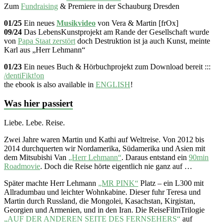
Zum
Fundraising
& Premiere in der Schauburg Dresden
01/25
Ein neues
Musikvideo
von Vera & Martin [frOx]
09/24
Das LebensKunstprojekt am Rande der Gesellschaft wurde
von
Papa Staat zerstört
doch Destruktion ist ja auch Kunst, meinte
Karl aus „Herr Lehmann“
01/23
Ein neues Buch & Hörbuchprojekt zum Download bereit :::
/dentiFikt!on
the ebook is also available in
ENGLISH
!
Was hier passiert
Liebe. Lebe. Reise.
Zwei Jahre waren Martin und Kathi auf Weltreise. Von 2012 bis
2014 durchquerten wir Nordamerika, Südamerika und Asien mit
dem Mitsubishi Van
„Herr Lehmann“
. Daraus entstand ein
90min
Roadmovie
. Doch die Reise hörte eigentlich nie ganz auf …
Später machte Herr Lehmann
„MR PINK“
Platz – ein L300 mit
Allradumbau und leichter Wohnkabine. Dieser fuhr Teresa und
Martin durch Russland, die Mongolei, Kasachstan, Kirgistan,
Georgien und Armenien, und in den Iran. Die ReiseFilmTrilogie
„AUF DER ANDEREN SEITE DES FERNSEHERS“
auf