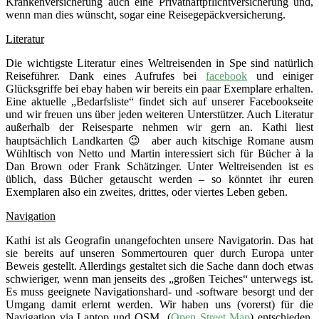
Krankenversicherung auch eine Privathaftpflichtversicherung und,
wenn man dies wünscht, sogar eine Reisegepäckversicherung.
Literatur
Die wichtigste Literatur eines Weltreisenden in Spe sind natürlich
Reiseführer. Dank eines Aufrufes bei
facebook
und einiger
Glücksgriffe bei ebay haben wir bereits ein paar Exemplare erhalten.
Eine aktuelle „Bedarfsliste“ findet sich auf unserer Facebookseite
und wir freuen uns über jeden weiteren Unterstützer. Auch Literatur
außerhalb der Reisesparte nehmen wir gern an. Kathi liest
hauptsächlich Landkarten 😉 aber auch kitschige Romane ausm
Wühltisch von Netto und Martin interessiert sich für Bücher à la
Dan Brown oder Frank Schätzinger. Unter Weltreisenden ist es
üblich, dass Bücher getauscht werden – so könntet ihr euren
Exemplaren also ein zweites, drittes, oder viertes Leben geben.
Navigation
Kathi ist als Geografin unangefochten unsere Navigatorin. Das hat
sie bereits auf unseren Sommertouren quer durch Europa unter
Beweis gestellt. Allerdings gestaltet sich die Sache dann doch etwas
schwieriger, wenn man jenseits des „großen Teiches“ unterwegs ist.
Es muss geeignete Navigationshard- und -software besorgt und der
Umgang damit erlernt werden. Wir haben uns (vorerst) für die
Navigation via Laptop und OSM (
Open Street Map
) entschieden.