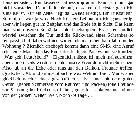
Bananenkisten. Ein besseres Fitnessprogramm kann ich mir gar
nicht vorstellen. Dann fällt mir auf, dass mein Liebster gar nicht
zuhause ist. Nur ein Zettel liegt da: „Alles erledigt. Bin Busbauen“.
Stimmt, da war ja was. Noch ist Herr Lehmann nicht ganz fertig,
aber wir liegen gut im Zeitplan und das Ende ist in Sicht. Das kann
man von unseren Schränken nicht behaupten. Es ist erstaunlich
wieviel zwischen die Tür und die Rückwand eines Schrankes so
reinpasst. Und dabei wohnen wir gerade mal eineinhalb Jahre in der
Wohnung!? Ziemlich erschöpft kommt dann eine SMS, eine Anruf
oder eine Mail, die das Ende des leidigen Packwahns verkünden:
„Was geht heut Abend?“. Eigentlich müsste ich mich mal ausruhen,
aber andererseits werde ich bald unsere Freunde nicht mehr sehen.
Also, ab an die Ecke oder raus auf den Balkon. Freunde treffen.
Quatschen. Ab und an macht sich etwas Wehmut breit. Müde, aber
glücklich wieder etwas geschafft zu haben und mit dem guten
Gefühl (neben Schmerzen vom Räumen und Packen) tolle Freunde
zur Stärkung im Rücken zu haben, gehe ich schlafen und träume
von der großen, weiten Welt. Noch 49 Tage …